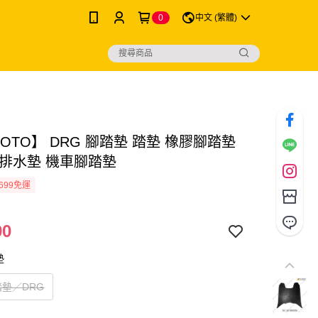
0
中文 (繁體)
MOTO】 DRG 腳踏墊 踏墊 橡膠腳踏墊
 排水墊 機車腳踏墊
699免運
90
墊
墊／DRG