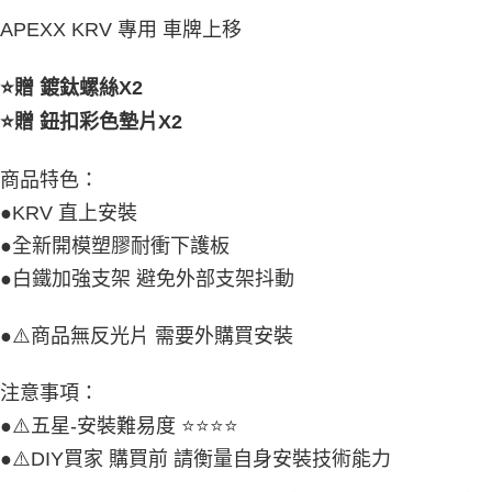
３．安心：先確認商品／服務後，再付款。
全家取貨付款
APEXX KRV 專用 車牌上移
每筆NT$60，滿NT$699(含以上)免運費
【「AFTEE先享後付」結帳流程】
１．於結帳方式選擇「AFTEE先享後付」後，將跳轉至「AFTEE先享後付」
7-11取貨付款
結帳頁面，進行簡訊認證並確認金額後，即可完成結帳。
⭐️贈 鍍鈦螺絲X2

２．訂單成立數日內，您將收到繳費通知簡訊。
每筆NT$60，滿NT$699(含以上)免運費
⭐️贈 鈕扣彩色墊片X2
３．收到繳費通知簡訊後14天內，點擊此簡訊中的連結，可透過四大超商／
ATM／網路銀行／等多元方式進行付款，方視為交易完成。
宅配
※ 請注意：結帳手續完成當下不需立刻繳費，但若您需要取消訂單，請聯絡
商品特色：
每筆NT$120
購買商品的店家。未經商家同意取消之訂單仍視為有效，需透過AFTEE先享
後付繳納相關費用。
●KRV 直上安裝
※ 交易是否成功請以「AFTEE先享後付 」之結帳頁面顯示為準，若有關於
是否繳費成功／繳費後需取消欲退款等相關疑問，請聯繫「AFTEE先享後付
●全新開模塑膠耐衝下護板
客戶支援中心」
https://netprotections.freshdesk.com/support/home
●白鐵加強支架 避免外部支架抖動
【注意事項】
１．透過由恩沛科技股份有限公司提供之「AFTEE先享後付」服務完成之交
●⚠️商品無反光片 需要外購買安裝
易，需依本服務之必要範圍內提供個人資料，並將交易相關給付款項請求債
權轉讓予恩沛科技股份有限公司。
２．關於個人資料處理事宜，請瀏覽以下網址：
注意事項：
https://aftee.tw/terms/#terms3
３．未成年的使用者請事先徵得法定代理人或監護人之同意方可使用
●⚠️五星-安裝難易度 ⭐️⭐️⭐️⭐️
「AFTEE先享後付」，若未經同意申辦者引起之損失，本公司不負相關責
●⚠️DIY買家 購買前 請衡量自身安裝技術能力
任。
４．使用「AFTEE先享後付」時，將依據個別帳號之用戶狀況，依本公司即