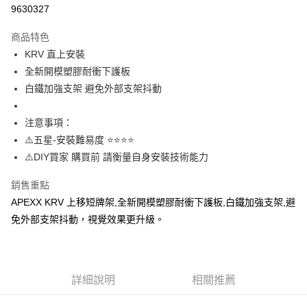
信用卡分期付款
9630327
3 期 0 利率 每期
NT$993
21家銀行
商品特色
6 期 0 利率 每期
NT$496
21家銀行
合作金庫商業銀行
第一商業銀行
KRV 直上安裝
華南商業銀行
彰化商業銀行
12 期 0 利率 每期
NT$248
21家銀行
合作金庫商業銀行
第一商業銀行
全新開模塑膠耐衝下護板
上海商業儲蓄銀行
台北富邦商業銀行
華南商業銀行
彰化商業銀行
合作金庫商業銀行
第一商業銀行
超商取貨付款
國泰世華商業銀行
兆豐國際商業銀行
白鐵加強支架 避免外部支架抖動
上海商業儲蓄銀行
台北富邦商業銀行
華南商業銀行
彰化商業銀行
臺灣中小企業銀行
台中商業銀行
國泰世華商業銀行
兆豐國際商業銀行
LINE Pay
上海商業儲蓄銀行
台北富邦商業銀行
匯豐（台灣）商業銀行
華泰商業銀行
臺灣中小企業銀行
台中商業銀行
注意事項：
國泰世華商業銀行
兆豐國際商業銀行
聯邦商業銀行
遠東國際商業銀行
匯豐（台灣）商業銀行
華泰商業銀行
Apple Pay
⚠️五星-安裝難易度 ⭐️⭐️⭐️⭐️
臺灣中小企業銀行
台中商業銀行
元大商業銀行
永豐商業銀行
聯邦商業銀行
遠東國際商業銀行
匯豐（台灣）商業銀行
華泰商業銀行
⚠️DIY買家 購買前 請衡量自身安裝技術能力
玉山商業銀行
星展（台灣）商業銀行
街口支付
元大商業銀行
永豐商業銀行
聯邦商業銀行
遠東國際商業銀行
台新國際商業銀行
中國信託商業銀行
玉山商業銀行
星展（台灣）商業銀行
銷售重點
元大商業銀行
永豐商業銀行
台灣樂天信用卡公司
悠遊付
台新國際商業銀行
中國信託商業銀行
玉山商業銀行
星展（台灣）商業銀行
APEXX KRV 上移短牌架,全新開模塑膠耐衝下護板,白鐵加強支架,避
台灣樂天信用卡公司
台新國際商業銀行
中國信託商業銀行
AFTEE先享後付
免外部支架抖動，視覺效果更升級。
台灣樂天信用卡公司
相關說明
【關於「AFTEE先享後付」】
ATM付款
AFTEE先享後付是「在收到商品之後才付款」的支付方式。 讓您購物簡單
便利好安心！
詳細說明
相關推薦
１．簡單：不需註冊會員、不需綁卡、不需儲值。
運送方式
２．便利：只要手機號碼，簡訊認證，即可結帳。