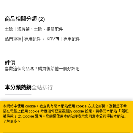
商品相關分類 (2)
土除｜短牌架、土除、相關配件
熱門車種│專用配件
KRV◥｜專用配件
評價
喜歡這個商品嗎？購買後給他一個好評吧
本分類熱銷
全站排行
本網站中使用 cookie，欲查詢有關本網站使用 cookie 方式之詳情，及若您不希
熱門標籤
望在電腦上使用 cookie 時應如何變更電腦的 cookie 設定，請參閱本網站「
隱私
權條款
」之 Cookie 聲明。您繼續使用本網站即表示您同意本公司得按本網站使
用條款之 Cookie 聲明使用 cookie。
了解更多 >