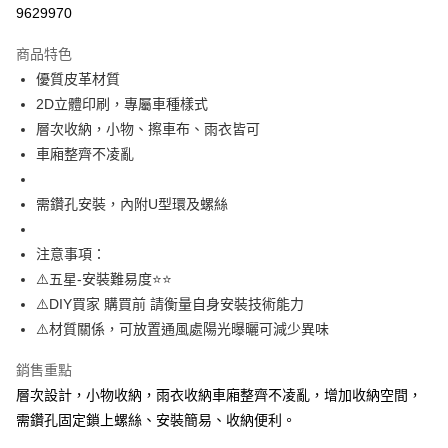
信用卡分期付款
9629970
3 期 0 利率 每期
NT$99
21家銀行
商品特色
6 期 0 利率 每期
NT$49
21家銀行
合作金庫商業銀行
第一商業銀行
優質皮革材質
華南商業銀行
彰化商業銀行
12 期 0 利率 每期
NT$24
21家銀行
合作金庫商業銀行
第一商業銀行
2D立體印刷，專屬車種樣式
上海商業儲蓄銀行
台北富邦商業銀行
華南商業銀行
彰化商業銀行
合作金庫商業銀行
第一商業銀行
超商取貨付款
國泰世華商業銀行
兆豐國際商業銀行
層次收納，小物、擦車布、雨衣皆可
上海商業儲蓄銀行
台北富邦商業銀行
華南商業銀行
彰化商業銀行
臺灣中小企業銀行
台中商業銀行
車廂整齊不凌亂
國泰世華商業銀行
兆豐國際商業銀行
LINE Pay
上海商業儲蓄銀行
台北富邦商業銀行
匯豐（台灣）商業銀行
華泰商業銀行
臺灣中小企業銀行
台中商業銀行
國泰世華商業銀行
兆豐國際商業銀行
聯邦商業銀行
遠東國際商業銀行
匯豐（台灣）商業銀行
華泰商業銀行
Apple Pay
需鑽孔安裝，內附U型環及螺絲
臺灣中小企業銀行
台中商業銀行
元大商業銀行
永豐商業銀行
聯邦商業銀行
遠東國際商業銀行
匯豐（台灣）商業銀行
華泰商業銀行
玉山商業銀行
星展（台灣）商業銀行
街口支付
元大商業銀行
永豐商業銀行
聯邦商業銀行
遠東國際商業銀行
注意事項：
台新國際商業銀行
中國信託商業銀行
玉山商業銀行
星展（台灣）商業銀行
元大商業銀行
永豐商業銀行
台灣樂天信用卡公司
悠遊付
⚠️五星-安裝難易度⭐️⭐️
台新國際商業銀行
中國信託商業銀行
玉山商業銀行
星展（台灣）商業銀行
⚠️DIY買家 購買前 請衡量自身安裝技術能力
台灣樂天信用卡公司
台新國際商業銀行
中國信託商業銀行
AFTEE先享後付
⚠️材質關係，可放置通風處陽光曝曬可減少異味
台灣樂天信用卡公司
相關說明
【關於「AFTEE先享後付」】
銷售重點
ATM付款
AFTEE先享後付是「在收到商品之後才付款」的支付方式。 讓您購物簡單
層次設計，小物收納，雨衣收納車廂整齊不凌亂，增加收納空間，
便利好安心！
１．簡單：不需註冊會員、不需綁卡、不需儲值。
需鑽孔固定鎖上螺絲、安裝簡易、收納便利。
運送方式
２．便利：只要手機號碼，簡訊認證，即可結帳。