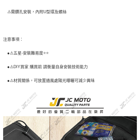
⚠️需鑽孔安裝，內附U型環及螺絲
注意事項：
●⚠️五星-安裝難易度⭐️⭐️
●⚠️DIY買家 購買前 請衡量自身安裝技術能力
●⚠️材質關係，可放置通風處陽光曝曬可減少異味