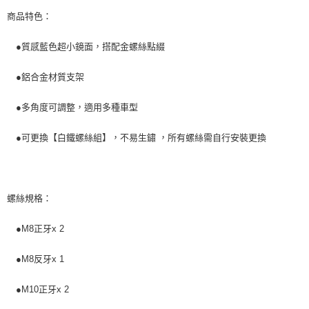
４．使用「AFTEE先享後付」時，將依據個別帳號之用戶狀況，依本公司即
時審查核予不同之上限額度；若仍有額度不足之情形，本公司將視審查結果
商品特色：
請求用戶進行身份認證。
５．嚴禁一人註冊多個帳號或使用他人資訊註冊。若發現惡意使用之情形，
●質感藍色超小鏡面，搭配金螺絲點綴
恩沛科技股份有限公司將有權停止該用戶之使用額度並採取法律行動。
●鋁合金材質支架
●多角度可調整，適用多種車型
●可更換【白鐵螺絲組】，不易生鏽 ，所有螺絲需自行安裝更換
螺絲規格：
●M8正牙x 2
●M8反牙x 1
●M10正牙x 2