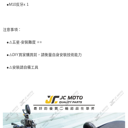
●M10反牙x 1
注意事項：
●⚠️五星-安裝難度 ⭐️⭐️
●⚠️DIY買家購買前，請衡量自身安裝技術能力
●⚠️安裝請自備工具