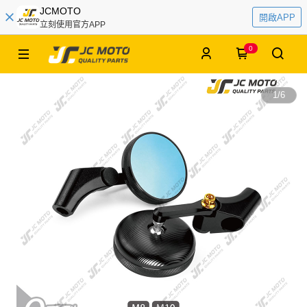
JCMOTO
開啟APP
立刻使用官方APP
0
1
/
6