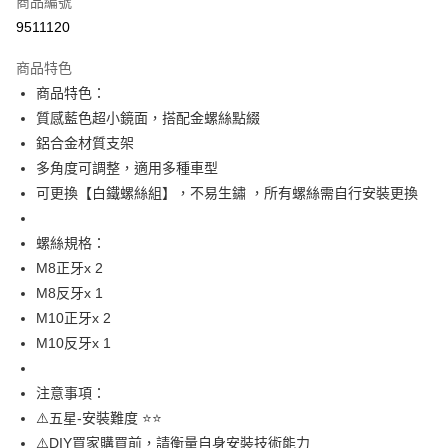
商品編號
信用卡分期付款
9511120
3 期 0 利率 每期
NT$286
21家銀行
商品特色
6 期 0 利率 每期
NT$143
21家銀行
合作金庫商業銀行
第一商業銀行
商品特色：
華南商業銀行
彰化商業銀行
12 期 0 利率 每期
NT$71
21家銀行
合作金庫商業銀行
第一商業銀行
質感藍色超小鏡面，搭配金螺絲點綴
上海商業儲蓄銀行
台北富邦商業銀行
華南商業銀行
彰化商業銀行
合作金庫商業銀行
第一商業銀行
超商取貨付款
國泰世華商業銀行
兆豐國際商業銀行
鋁合金材質支架
上海商業儲蓄銀行
台北富邦商業銀行
華南商業銀行
彰化商業銀行
臺灣中小企業銀行
台中商業銀行
多角度可調整，適用多種車型
國泰世華商業銀行
兆豐國際商業銀行
LINE Pay
上海商業儲蓄銀行
台北富邦商業銀行
匯豐（台灣）商業銀行
華泰商業銀行
臺灣中小企業銀行
台中商業銀行
可更換【白鐵螺絲組】，不易生鏽 ，所有螺絲需自行安裝更換
國泰世華商業銀行
兆豐國際商業銀行
聯邦商業銀行
遠東國際商業銀行
匯豐（台灣）商業銀行
華泰商業銀行
Apple Pay
臺灣中小企業銀行
台中商業銀行
元大商業銀行
永豐商業銀行
聯邦商業銀行
遠東國際商業銀行
匯豐（台灣）商業銀行
華泰商業銀行
螺絲規格：
玉山商業銀行
星展（台灣）商業銀行
街口支付
元大商業銀行
永豐商業銀行
聯邦商業銀行
遠東國際商業銀行
M8正牙x 2
台新國際商業銀行
中國信託商業銀行
玉山商業銀行
星展（台灣）商業銀行
元大商業銀行
永豐商業銀行
台灣樂天信用卡公司
悠遊付
M8反牙x 1
台新國際商業銀行
中國信託商業銀行
玉山商業銀行
星展（台灣）商業銀行
M10正牙x 2
台灣樂天信用卡公司
台新國際商業銀行
中國信託商業銀行
AFTEE先享後付
M10反牙x 1
台灣樂天信用卡公司
相關說明
【關於「AFTEE先享後付」】
ATM付款
AFTEE先享後付是「在收到商品之後才付款」的支付方式。 讓您購物簡單
注意事項：
便利好安心！
⚠️五星-安裝難度 ⭐️⭐️
１．簡單：不需註冊會員、不需綁卡、不需儲值。
運送方式
⚠️DIY買家購買前，請衡量自身安裝技術能力
２．便利：只要手機號碼，簡訊認證，即可結帳。