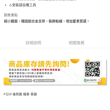
３．安心：先確認商品／服務後，再付款。
⚠️安裝請自備工具
全家取貨付款
每筆NT$60，滿NT$699(含以上)免運費
【「AFTEE先享後付」結帳流程】
銷售重點
１．於結帳方式選擇「AFTEE先享後付」後，將跳轉至「AFTEE先享後付」
超小鏡面，穩固鋁合金支架，裝飾點綴，增加愛車質感。
7-11取貨付款
結帳頁面，進行簡訊認證並確認金額後，即可完成結帳。
２．訂單成立數日內，您將收到繳費通知簡訊。
每筆NT$60，滿NT$699(含以上)免運費
３．收到繳費通知簡訊後14天內，點擊此簡訊中的連結，可透過四大超商／
ATM／網路銀行／等多元方式進行付款，方視為交易完成。
宅配
※ 請注意：結帳手續完成當下不需立刻繳費，但若您需要取消訂單，請聯絡
詳細說明
相關推薦
每筆NT$120
購買商品的店家。未經商家同意取消之訂單仍視為有效，需透過AFTEE先享
後付繳納相關費用。
※ 交易是否成功請以「AFTEE先享後付 」之結帳頁面顯示為準，若有關於
是否繳費成功／繳費後需取消欲退款等相關疑問，請聯繫「AFTEE先享後付
客戶支援中心」
https://netprotections.freshdesk.com/support/home
【注意事項】
１．透過由恩沛科技股份有限公司提供之「AFTEE先享後付」服務完成之交
易，需依本服務之必要範圍內提供個人資料，並將交易相關給付款項請求債
權轉讓予恩沛科技股份有限公司。
２．關於個人資料處理事宜，請瀏覽以下網址：
https://aftee.tw/terms/#terms3
📌Q14 後照鏡 機車 車鏡
３．未成年的使用者請事先徵得法定代理人或監護人之同意方可使用
「AFTEE先享後付」，若未經同意申辦者引起之損失，本公司不負相關責
任。