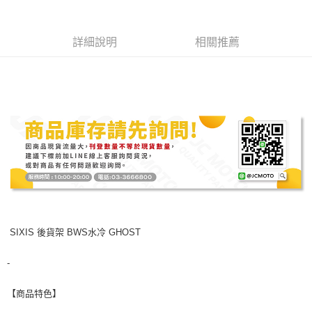
結帳頁面，進行簡訊認證並確認金額後，即可完成結帳。
２．訂單成立數日內，您將收到繳費通知簡訊。
３．收到繳費通知簡訊後14天內，點擊此簡訊中的連結，可透過四大超商／
詳細說明
相關推薦
ATM／網路銀行／等多元方式進行付款，方視為交易完成。
※ 請注意：結帳手續完成當下不需立刻繳費，但若您需要取消訂單，請聯絡
購買商品的店家。未經商家同意取消之訂單仍視為有效，需透過AFTEE先享
後付繳納相關費用。
※ 交易是否成功請以「AFTEE先享後付 」之結帳頁面顯示為準，若有關於
是否繳費成功／繳費後需取消欲退款等相關疑問，請聯繫「AFTEE先享後付
客戶支援中心」
https://netprotections.freshdesk.com/support/home
【注意事項】
１．透過由恩沛科技股份有限公司提供之「AFTEE先享後付」服務完成之交
易，需依本服務之必要範圍內提供個人資料，並將交易相關給付款項請求債
權轉讓予恩沛科技股份有限公司。
２．關於個人資料處理事宜，請瀏覽以下網址：
https://aftee.tw/terms/#terms3
３．未成年的使用者請事先徵得法定代理人或監護人之同意方可使用
SIXIS 後貨架 BWS水冷 GHOST
「AFTEE先享後付」，若未經同意申辦者引起之損失，本公司不負相關責
任。
４．使用「AFTEE先享後付」時，將依據個別帳號之用戶狀況，依本公司即
-
時審查核予不同之上限額度；若仍有額度不足之情形，本公司將視審查結果
請求用戶進行身份認證。
【商品特色】
５．嚴禁一人註冊多個帳號或使用他人資訊註冊。若發現惡意使用之情形，
恩沛科技股份有限公司將有權停止該用戶之使用額度並採取法律行動。