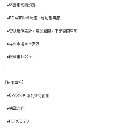
●堅固車體四鎖點
●ED電著粉體烤漆，增加耐用度
●管狀延伸設計，增加空間，不影響開車廂
●專車專用直上安裝
●限載重15公斤
-
【使用車系】
系列皆可使用
●BWS水冷
●勁戰六代
●FORCE 2.0