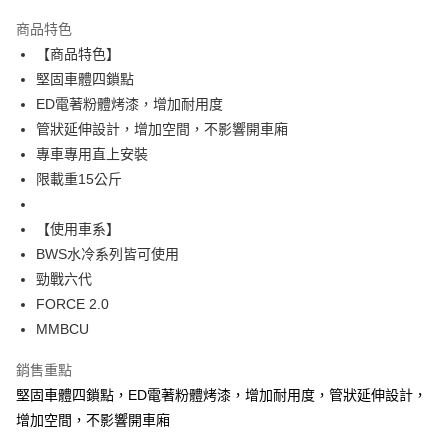
3 期 0 利率 每期
NT$993
21家銀行
商品特色
6 期 0 利率 每期
NT$496
21家銀行
合作金庫商業銀行
第一商業銀行
【商品特色】
華南商業銀行
彰化商業銀行
12 期 0 利率 每期
NT$248
21家銀行
合作金庫商業銀行
第一商業銀行
堅固車體四鎖點
上海商業儲蓄銀行
台北富邦商業銀行
華南商業銀行
彰化商業銀行
合作金庫商業銀行
第一商業銀行
LINE Pay
國泰世華商業銀行
兆豐國際商業銀行
ED電著粉體烤漆，增加耐用度
上海商業儲蓄銀行
台北富邦商業銀行
華南商業銀行
彰化商業銀行
臺灣中小企業銀行
台中商業銀行
管狀延伸設計，增加空間，不影響開車廂
國泰世華商業銀行
兆豐國際商業銀行
Apple Pay
上海商業儲蓄銀行
台北富邦商業銀行
匯豐（台灣）商業銀行
華泰商業銀行
臺灣中小企業銀行
台中商業銀行
專車專用直上安裝
國泰世華商業銀行
兆豐國際商業銀行
聯邦商業銀行
遠東國際商業銀行
匯豐（台灣）商業銀行
華泰商業銀行
街口支付
限載重15公斤
臺灣中小企業銀行
台中商業銀行
元大商業銀行
永豐商業銀行
聯邦商業銀行
遠東國際商業銀行
匯豐（台灣）商業銀行
華泰商業銀行
玉山商業銀行
星展（台灣）商業銀行
悠遊付
元大商業銀行
永豐商業銀行
聯邦商業銀行
遠東國際商業銀行
【使用車系】
台新國際商業銀行
中國信託商業銀行
玉山商業銀行
星展（台灣）商業銀行
元大商業銀行
永豐商業銀行
台灣樂天信用卡公司
AFTEE先享後付
BWS水冷系列皆可使用
台新國際商業銀行
中國信託商業銀行
玉山商業銀行
星展（台灣）商業銀行
相關說明
勁戰六代
台灣樂天信用卡公司
台新國際商業銀行
中國信託商業銀行
【關於「AFTEE先享後付」】
FORCE 2.0
台灣樂天信用卡公司
ATM付款
AFTEE先享後付是「在收到商品之後才付款」的支付方式。 讓您購物簡單
MMBCU
便利好安心！
１．簡單：不需註冊會員、不需綁卡、不需儲值。
運送方式
銷售重點
２．便利：只要手機號碼，簡訊認證，即可結帳。
３．安心：先確認商品／服務後，再付款。
宅配
堅固車體四鎖點，ED電著粉體烤漆，增加耐用度，管狀延伸設計，
增加空間，不影響開車廂
每筆NT$120
【「AFTEE先享後付」結帳流程】
１．於結帳方式選擇「AFTEE先享後付」後，將跳轉至「AFTEE先享後付」