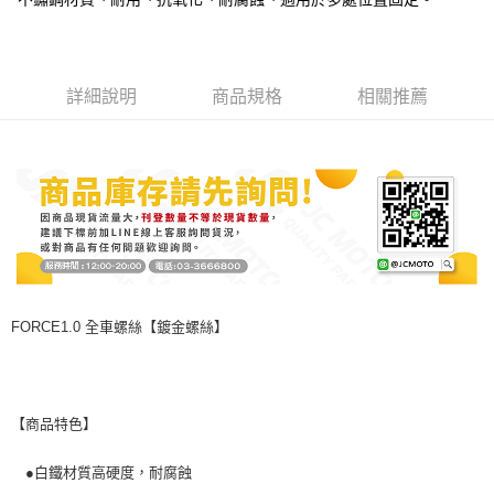
時審查核予不同之上限額度；若仍有額度不足之情形，本公司將視審查結果
請求用戶進行身份認證。
５．嚴禁一人註冊多個帳號或使用他人資訊註冊。若發現惡意使用之情形，
恩沛科技股份有限公司將有權停止該用戶之使用額度並採取法律行動。
詳細說明
商品規格
相關推薦
FORCE1.0 全車螺絲【鍍金螺絲】
【商品特色】
●白鐵材質高硬度，耐腐蝕