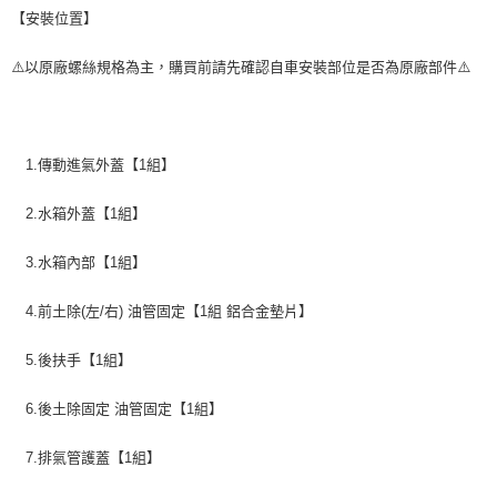
【安裝位置】
⚠️以原廠螺絲規格為主，購買前請先確認自車安裝部位是否為原廠部件⚠️
1.傳動進氣外蓋【1組】
2.水箱外蓋【1組】
3.水箱內部【1組】
4.前土除(左/右) 油管固定【1組 鋁合金墊片】
5.後扶手【1組】
6.後土除固定 油管固定【1組】
7.排氣管護蓋【1組】