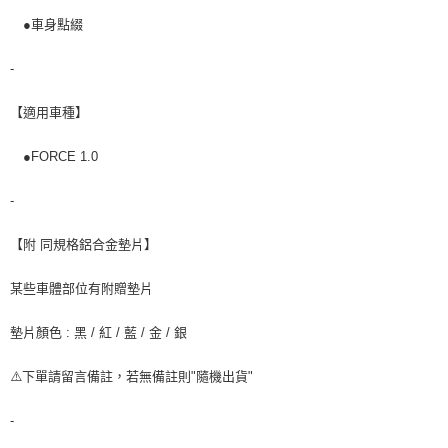
●車身點綴
-
【適用車種】
●FORCE 1.0
-
【附 同規格鋁合金墊片】
某些車體部位有附贈墊片
墊片顏色 : 黑 / 紅 / 藍 / 金 / 銀
⚠️下單請留言備註，若無備註則"隨機出貨"
-