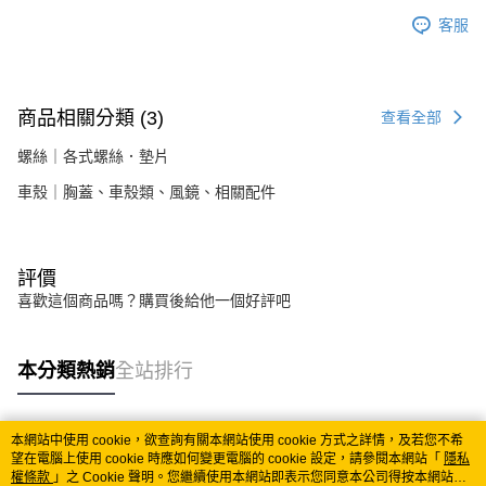
客服
商品相關分類 (3)
查看全部
螺絲｜各式螺絲．墊片
車殼｜胸蓋、車殼類、風鏡、相關配件
評價
喜歡這個商品嗎？購買後給他一個好評吧
本分類熱銷
全站排行
本網站中使用 cookie，欲查詢有關本網站使用 cookie 方式之詳情，及若您不希
熱門標籤
望在電腦上使用 cookie 時應如何變更電腦的 cookie 設定，請參閱本網站「
隱私
權條款
」之 Cookie 聲明。您繼續使用本網站即表示您同意本公司得按本網站使