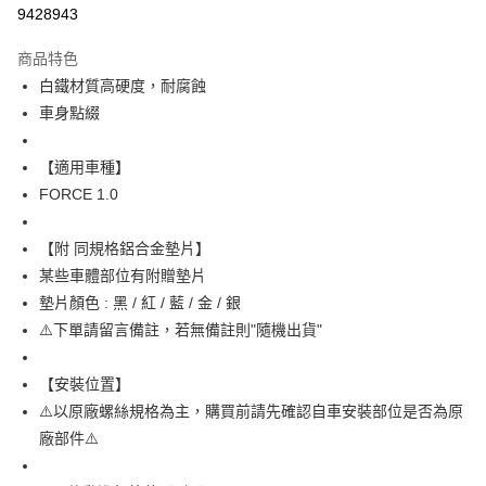
信用卡分期付款
9428943
3 期 0 利率 每期
NT$30
21家銀行
商品特色
6 期 0 利率 每期
NT$15
21家銀行
合作金庫商業銀行
第一商業銀行
白鐵材質高硬度，耐腐蝕
華南商業銀行
彰化商業銀行
12 期 0 利率 每期
NT$7
21家銀行
合作金庫商業銀行
第一商業銀行
車身點綴
上海商業儲蓄銀行
台北富邦商業銀行
華南商業銀行
彰化商業銀行
合作金庫商業銀行
第一商業銀行
超商取貨付款
國泰世華商業銀行
兆豐國際商業銀行
上海商業儲蓄銀行
台北富邦商業銀行
華南商業銀行
彰化商業銀行
臺灣中小企業銀行
台中商業銀行
【適用車種】
國泰世華商業銀行
兆豐國際商業銀行
LINE Pay
上海商業儲蓄銀行
台北富邦商業銀行
匯豐（台灣）商業銀行
華泰商業銀行
臺灣中小企業銀行
台中商業銀行
FORCE 1.0
國泰世華商業銀行
兆豐國際商業銀行
聯邦商業銀行
遠東國際商業銀行
匯豐（台灣）商業銀行
華泰商業銀行
Apple Pay
臺灣中小企業銀行
台中商業銀行
元大商業銀行
永豐商業銀行
聯邦商業銀行
遠東國際商業銀行
匯豐（台灣）商業銀行
華泰商業銀行
【附 同規格鋁合金墊片】
玉山商業銀行
星展（台灣）商業銀行
街口支付
元大商業銀行
永豐商業銀行
聯邦商業銀行
遠東國際商業銀行
某些車體部位有附贈墊片
台新國際商業銀行
中國信託商業銀行
玉山商業銀行
星展（台灣）商業銀行
元大商業銀行
永豐商業銀行
台灣樂天信用卡公司
悠遊付
墊片顏色 : 黑 / 紅 / 藍 / 金 / 銀
台新國際商業銀行
中國信託商業銀行
玉山商業銀行
星展（台灣）商業銀行
⚠️下單請留言備註，若無備註則"隨機出貨"
台灣樂天信用卡公司
台新國際商業銀行
中國信託商業銀行
AFTEE先享後付
台灣樂天信用卡公司
相關說明
【安裝位置】
【關於「AFTEE先享後付」】
ATM付款
AFTEE先享後付是「在收到商品之後才付款」的支付方式。 讓您購物簡單
⚠️以原廠螺絲規格為主，購買前請先確認自車安裝部位是否為原
便利好安心！
廠部件⚠️
１．簡單：不需註冊會員、不需綁卡、不需儲值。
運送方式
２．便利：只要手機號碼，簡訊認證，即可結帳。