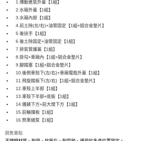
３．安心：先確認商品／服務後，再付款。
1.傳動進氣外蓋【1組】
全家取貨付款
2.水箱外蓋【1組】
每筆NT$60，滿NT$699(含以上)免運費
【「AFTEE先享後付」結帳流程】
3.水箱內部【1組】
１．於結帳方式選擇「AFTEE先享後付」後，將跳轉至「AFTEE先享後付」
7-11取貨付款
結帳頁面，進行簡訊認證並確認金額後，即可完成結帳。
4.前土除(左/右)+油管固定【1組+鋁合金墊片】
２．訂單成立數日內，您將收到繳費通知簡訊。
每筆NT$60，滿NT$699(含以上)免運費
5.後扶手【1組】
３．收到繳費通知簡訊後14天內，點擊此簡訊中的連結，可透過四大超商／
ATM／網路銀行／等多元方式進行付款，方視為交易完成。
6.後土除固定+油管固定【1組】
宅配
※ 請注意：結帳手續完成當下不需立刻繳費，但若您需要取消訂單，請聯絡
7.排氣管護蓋【1組】
每筆NT$120
購買商品的店家。未經商家同意取消之訂單仍視為有效，需透過AFTEE先享
8.掛勾+車廂內【1組+鋁合金墊片】
後付繳納相關費用。
※ 交易是否成功請以「AFTEE先享後付 」之結帳頁面顯示為準，若有關於
9.腳踏塞【1組+鋁合金墊片】
是否繳費成功／繳費後需取消欲退款等相關疑問，請聯繫「AFTEE先享後付
10.後側車殼下(左/右)+車廂電瓶外蓋【1組】
客戶支援中心」
https://netprotections.freshdesk.com/support/home
11.飛旋踏板下(左/右)【1組+鋁合金墊片】
【注意事項】
12.車殼上半部【1組】
１．透過由恩沛科技股份有限公司提供之「AFTEE先享後付」服務完成之交
13.車殼下半部+底板【1組】
易，需依本服務之必要範圍內提供個人資料，並將交易相關給付款項請求債
權轉讓予恩沛科技股份有限公司。
14.儀錶下方+前大燈下方【1組】
２．關於個人資料處理事宜，請瀏覽以下網址：
15.前輪擋板【1組】
https://aftee.tw/terms/#terms3
３．未成年的使用者請事先徵得法定代理人或監護人之同意方可使用
16.煞車總泵【1組】
「AFTEE先享後付」，若未經同意申辦者引起之損失，本公司不負相關責
任。
銷售重點
４．使用「AFTEE先享後付」時，將依據個別帳號之用戶狀況，依本公司即
不鏽鋼材質、耐用、抗氧化、耐腐蝕、適用於多處位置固定。