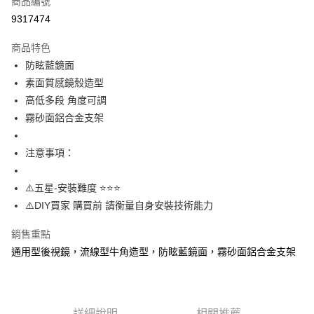
商品編號
信用卡分期付款
9317474
3 期 0 利率 每期
NT$210
21家銀行
商品特色
6 期 0 利率 每期
NT$105
21家銀行
合作金庫商業銀行
第一商業銀行
防眩藍鏡面
華南商業銀行
彰化商業銀行
12 期 0 利率 每期
NT$52
21家銀行
合作金庫商業銀行
第一商業銀行
素面質感鏡殼造型
上海商業儲蓄銀行
台北富邦商業銀行
華南商業銀行
彰化商業銀行
合作金庫商業銀行
第一商業銀行
超商取貨付款
國泰世華商業銀行
兆豐國際商業銀行
高低多段 角度可調
上海商業儲蓄銀行
台北富邦商業銀行
華南商業銀行
彰化商業銀行
臺灣中小企業銀行
台中商業銀行
霧砂面鋁合金支架
國泰世華商業銀行
兆豐國際商業銀行
LINE Pay
上海商業儲蓄銀行
台北富邦商業銀行
匯豐（台灣）商業銀行
華泰商業銀行
臺灣中小企業銀行
台中商業銀行
國泰世華商業銀行
兆豐國際商業銀行
聯邦商業銀行
遠東國際商業銀行
匯豐（台灣）商業銀行
華泰商業銀行
Apple Pay
注意事項：
臺灣中小企業銀行
台中商業銀行
元大商業銀行
永豐商業銀行
聯邦商業銀行
遠東國際商業銀行
匯豐（台灣）商業銀行
華泰商業銀行
玉山商業銀行
星展（台灣）商業銀行
街口支付
元大商業銀行
永豐商業銀行
聯邦商業銀行
遠東國際商業銀行
⚠️五星-安裝難度 ⭐️⭐️⭐️
台新國際商業銀行
中國信託商業銀行
玉山商業銀行
星展（台灣）商業銀行
元大商業銀行
永豐商業銀行
台灣樂天信用卡公司
悠遊付
⚠️DIY買家 購買前 請衡量自身安裝技術能力
台新國際商業銀行
中國信託商業銀行
玉山商業銀行
星展（台灣）商業銀行
台灣樂天信用卡公司
台新國際商業銀行
中國信託商業銀行
AFTEE先享後付
銷售重點
台灣樂天信用卡公司
相關說明
通用型後視鏡，流線型牛角造型，防眩藍鏡面，霧砂面鋁合金支架
【關於「AFTEE先享後付」】
ATM付款
AFTEE先享後付是「在收到商品之後才付款」的支付方式。 讓您購物簡單
便利好安心！
１．簡單：不需註冊會員、不需綁卡、不需儲值。
運送方式
２．便利：只要手機號碼，簡訊認證，即可結帳。
詳細說明
相關推薦