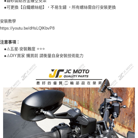
●霧砂面鋁合金鏤空支架
●可更換【白鐵螺絲組】，不易生鏽 ，所有螺絲需自行安裝更換
安裝教學

https://youtu.be/dHsLQlKbvP8
注意事項：
●⚠️五星-安裝難度 ⭐️⭐️⭐️
●⚠️DIY買家 購買前 請衡量自身安裝技術能力