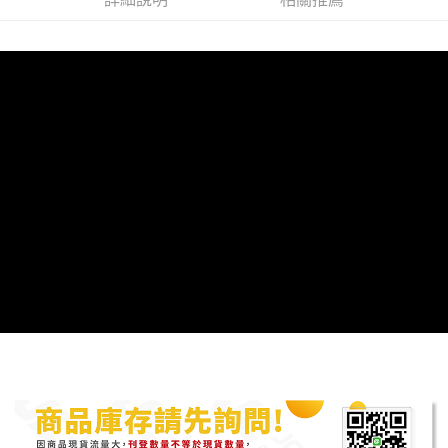
３．安心：先確認商品／服務後，再付款。
全家取貨付款
每筆NT$60，滿NT$699(含以上)免運費
【「AFTEE先享後付」結帳流程】
１．於結帳方式選擇「AFTEE先享後付」後，將跳轉至「AFTEE先享後付」
7-11取貨付款
結帳頁面，進行簡訊認證並確認金額後，即可完成結帳。
２．訂單成立數日內，您將收到繳費通知簡訊。
每筆NT$60，滿NT$699(含以上)免運費
３．收到繳費通知簡訊後14天內，點擊此簡訊中的連結，可透過四大超商／
ATM／網路銀行／等多元方式進行付款，方視為交易完成。
宅配
※ 請注意：結帳手續完成當下不需立刻繳費，但若您需要取消訂單，請聯絡
每筆NT$120
購買商品的店家。未經商家同意取消之訂單仍視為有效，需透過AFTEE先享
後付繳納相關費用。
※ 交易是否成功請以「AFTEE先享後付 」之結帳頁面顯示為準，若有關於
是否繳費成功／繳費後需取消欲退款等相關疑問，請聯繫「AFTEE先享後付
客戶支援中心」
https://netprotections.freshdesk.com/support/home
【注意事項】
１．透過由恩沛科技股份有限公司提供之「AFTEE先享後付」服務完成之交
易，需依本服務之必要範圍內提供個人資料，並將交易相關給付款項請求債
權轉讓予恩沛科技股份有限公司。
２．關於個人資料處理事宜，請瀏覽以下網址：
https://aftee.tw/terms/#terms3
３．未成年的使用者請事先徵得法定代理人或監護人之同意方可使用
「AFTEE先享後付」，若未經同意申辦者引起之損失，本公司不負相關責
任。