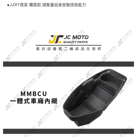
●⚠️DIY買家 購買前 請衡量自身安裝技術能力