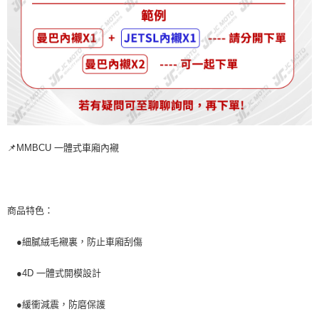
📌MMBCU 一體式車廂內襯
商品特色：
●細膩絨毛襯裏，防止車廂刮傷
●4D 一體式開模設計
●緩衝減震，防磨保護