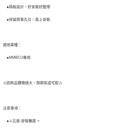
●隔板設計，好安裝好整理
●保留原車孔位，直上安裝
適用車種：
●MMBCU專用
⚠️因商品體積過大，限郵局或宅配⚠️
注意事項：
●⚠️五星-安裝難度 ⭐️