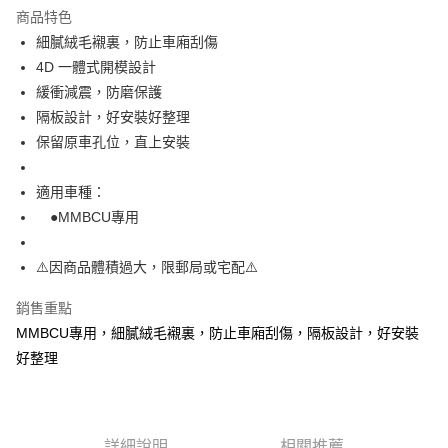
商品特色
6 期 0 利率 每期
NT$158
21家銀行
合作金庫商業銀行
第一商業銀行
細膩絨毛襯裏，防止車廂刮傷
華南商業銀行
彰化商業銀行
12 期 0 利率 每期
NT$79
21家銀行
合作金庫商業銀行
第一商業銀行
4D 一體式開模設計
上海商業儲蓄銀行
台北富邦商業銀行
華南商業銀行
彰化商業銀行
合作金庫商業銀行
第一商業銀行
LINE Pay
國泰世華商業銀行
兆豐國際商業銀行
緩衝減震，防磨保護
上海商業儲蓄銀行
台北富邦商業銀行
華南商業銀行
彰化商業銀行
臺灣中小企業銀行
台中商業銀行
隔板設計，好安裝好整理
國泰世華商業銀行
兆豐國際商業銀行
Apple Pay
上海商業儲蓄銀行
台北富邦商業銀行
匯豐（台灣）商業銀行
華泰商業銀行
臺灣中小企業銀行
台中商業銀行
保留原車孔位，直上安裝
國泰世華商業銀行
兆豐國際商業銀行
聯邦商業銀行
遠東國際商業銀行
匯豐（台灣）商業銀行
華泰商業銀行
街口支付
臺灣中小企業銀行
台中商業銀行
元大商業銀行
永豐商業銀行
聯邦商業銀行
遠東國際商業銀行
匯豐（台灣）商業銀行
華泰商業銀行
適用車種：
玉山商業銀行
星展（台灣）商業銀行
悠遊付
元大商業銀行
永豐商業銀行
聯邦商業銀行
遠東國際商業銀行
●MMBCU專用
台新國際商業銀行
中國信託商業銀行
玉山商業銀行
星展（台灣）商業銀行
元大商業銀行
永豐商業銀行
台灣樂天信用卡公司
AFTEE先享後付
台新國際商業銀行
中國信託商業銀行
玉山商業銀行
星展（台灣）商業銀行
相關說明
⚠️因商品體積過大，限郵局或宅配⚠️
台灣樂天信用卡公司
台新國際商業銀行
中國信託商業銀行
【關於「AFTEE先享後付」】
台灣樂天信用卡公司
ATM付款
AFTEE先享後付是「在收到商品之後才付款」的支付方式。 讓您購物簡單
銷售重點
便利好安心！
MMBCU專用，細膩絨毛襯裏，防止車廂刮傷，隔板設計，好安裝
１．簡單：不需註冊會員、不需綁卡、不需儲值。
運送方式
好整理
２．便利：只要手機號碼，簡訊認證，即可結帳。
３．安心：先確認商品／服務後，再付款。
宅配
每筆NT$120
【「AFTEE先享後付」結帳流程】
１．於結帳方式選擇「AFTEE先享後付」後，將跳轉至「AFTEE先享後付」
詳細說明
相關推薦