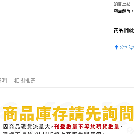
便利好安
銷售重點
１．簡單
霧面鏡背
２．便利
運送方式
３．安心
全家取貨
【「AFT
商品相關分
每筆NT$6
１．於結帳
付」結帳
後照鏡│
7-11取貨
２．訂單
分享
３．收到繳
熱門車種│
每筆NT$6
／ATM／
※ 請注意
宅配
絡購買商品
先享後付
每筆NT$1
※ 交易是
說明
相關推薦
是否繳費成
付客戶支
【注意事
１．透過由
交易，需
求債權轉
２．關於
https://aft
３．未成