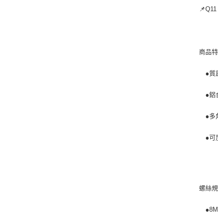
📌Q1
商品
●質
●鋁
●多
●可
螺絲
●8M