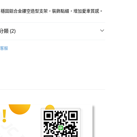
心！
：不需註冊會員、不需綁卡、不需儲值。
，穩固鋁合金鏤空造型支架，裝飾點綴，增加愛車質感。
：只要手機號碼，簡訊認證，即可結帳。
：先確認商品／服務後，再付款。
付款
EE先享後付」結帳流程】
類 (2)
0，滿NT$699(含以上)免運費
方式選擇「AFTEE先享後付」後，將跳轉至「AFTEE先享後
頁面，進行簡訊認證並確認金額後，即可完成結帳。
端子鏡、牛角鏡、相關配件
付款
成立數日內，您將收到繳費通知簡訊。
客服
費通知簡訊後14天內，點擊此簡訊中的連結，可透過四大超商
專用配件
MMBCU◥｜專用配件
0，滿NT$699(含以上)免運費
網路銀行／等多元方式進行付款，方視為交易完成。
：結帳手續完成當下不需立刻繳費，但若您需要取消訂單，請聯
的店家。未經商家同意取消之訂單仍視為有效，需透過AFTEE
繳納相關費用。
20
否成功請以「AFTEE先享後付 」之結帳頁面顯示為準，若有關於
功／繳費後需取消欲退款等相關疑問，請聯繫「AFTEE先享後
援中心」
https://netprotections.freshdesk.com/support/home
項】
恩沛科技股份有限公司提供之「AFTEE先享後付」服務完成之
依本服務之必要範圍內提供個人資料，並將交易相關給付款項請
讓予恩沛科技股份有限公司。
個人資料處理事宜，請瀏覽以下網址：
ee.tw/terms/#terms3
年的使用者請事先徵得法定代理人或監護人之同意方可使用