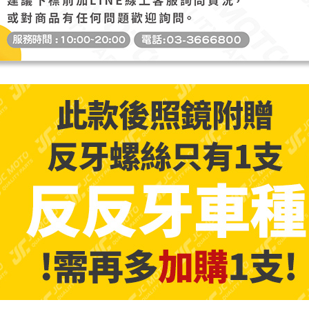
「AFTE
任。
４．使用「
即時審查
結果請求
５．嚴禁
形，恩沛
動。