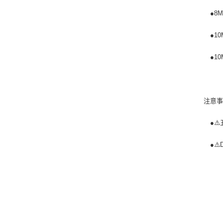
●8M
●10
●10
注意
●⚠️五
●⚠️