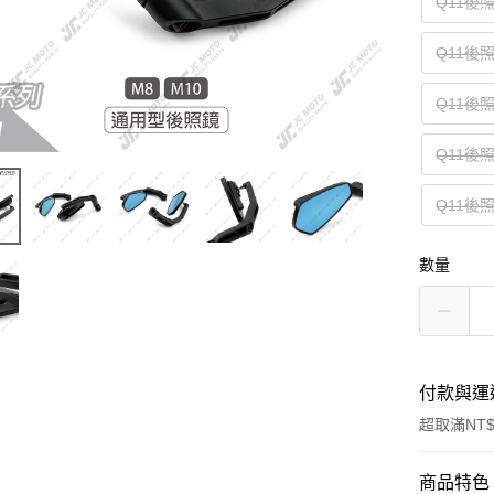
Q11
Q11
Q11
Q11
Q11
數量
付款與運
超取滿NT$
付款方式
商品特色