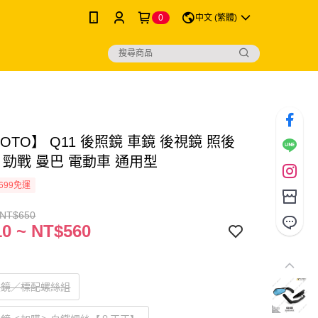
0
中文 (繁體)
MOTO】 Q11 後照鏡 車鏡 後視鏡 照後
 勁戰 曼巴 電動車 通用型
699免運
 NT$650
0 ~ NT$560
鏡
照鏡／標配螺絲組