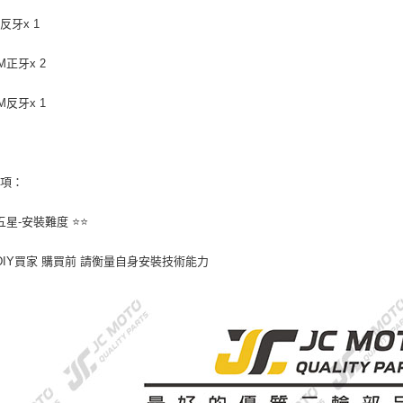
反牙x 1
M正牙x 2
M反牙x 1
事項：
星-安裝難度 ⭐️⭐️
DIY買家 購買前 請衡量自身安裝技術能力