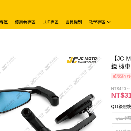
專區
優惠卷專區
LUP專區
會員機制
教學專區
【JC-
鏡 機車
超取滿NT$
NT$420 ~
NT$31
Q11後照
Q11後