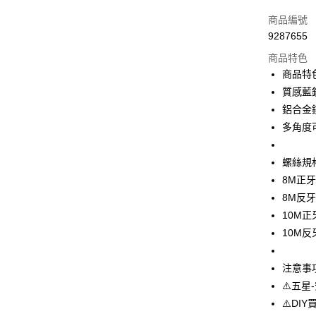
信用卡一
商品編號
9287655
信用卡分
商品特色
3 期 
商品特
6 期 
合作金
質感藍
華南商
12 期
鋁合金
合作金
上海商
華南商
多角度
合作金
超商取貨
國泰世
上海商
華南商
臺灣中
國泰世
LINE Pay
上海商
螺絲規
匯豐（
臺灣中
國泰世
聯邦商
8M正牙
匯豐（
Apple Pay
臺灣中
元大商
8M反牙
聯邦商
匯豐（
玉山商
街口支付
元大商
10M正牙
聯邦商
台新國
玉山商
10M反牙
元大商
台灣樂
悠遊付
台新國
玉山商
台灣樂
台新國
AFTEE先
注意事
台灣樂
相關說明
⚠️五星-
【關於「A
⚠️DI
ATM付款
AFTEE