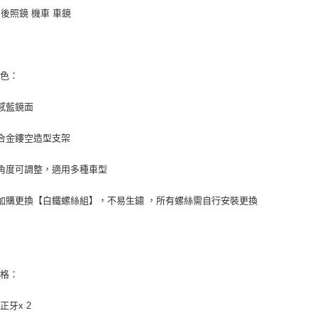
1 後照鏡 機車 車鏡
特色：
感藍鏡面
合金鏤空造型支架
角度可調整，適用多種車型
加購更換【白鐵螺絲組】，不易生鏽 ，所有螺絲需自行安裝更換
規格：
正牙x 2