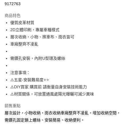
信用卡分期付款
9172763
3 期 0 利率 每期
NT$99
21家銀行
商品特色
6 期 0 利率 每期
NT$49
21家銀行
合作金庫商業銀行
第一商業銀行
優質皮革材質
華南商業銀行
彰化商業銀行
12 期 0 利率 每期
NT$24
21家銀行
合作金庫商業銀行
第一商業銀行
2D立體印刷，專屬車種樣式
上海商業儲蓄銀行
台北富邦商業銀行
華南商業銀行
彰化商業銀行
合作金庫商業銀行
第一商業銀行
超商取貨付款
國泰世華商業銀行
兆豐國際商業銀行
層次收納，小物、擦車布、雨衣皆可
上海商業儲蓄銀行
台北富邦商業銀行
華南商業銀行
彰化商業銀行
臺灣中小企業銀行
台中商業銀行
車廂整齊不凌亂
國泰世華商業銀行
兆豐國際商業銀行
LINE Pay
上海商業儲蓄銀行
台北富邦商業銀行
匯豐（台灣）商業銀行
華泰商業銀行
臺灣中小企業銀行
台中商業銀行
國泰世華商業銀行
兆豐國際商業銀行
聯邦商業銀行
遠東國際商業銀行
匯豐（台灣）商業銀行
華泰商業銀行
Apple Pay
需鑽孔安裝，內附U型環及螺絲
臺灣中小企業銀行
台中商業銀行
元大商業銀行
永豐商業銀行
聯邦商業銀行
遠東國際商業銀行
匯豐（台灣）商業銀行
華泰商業銀行
玉山商業銀行
星展（台灣）商業銀行
街口支付
元大商業銀行
永豐商業銀行
聯邦商業銀行
遠東國際商業銀行
注意事項：
台新國際商業銀行
中國信託商業銀行
玉山商業銀行
星展（台灣）商業銀行
元大商業銀行
永豐商業銀行
台灣樂天信用卡公司
悠遊付
⚠️五星-安裝難易度⭐️⭐️
台新國際商業銀行
中國信託商業銀行
玉山商業銀行
星展（台灣）商業銀行
⚠️DIY買家 購買前 請衡量自身安裝技術能力
台灣樂天信用卡公司
台新國際商業銀行
中國信託商業銀行
AFTEE先享後付
⚠️材質關係，可放置通風處陽光曝曬可減少異味
台灣樂天信用卡公司
相關說明
【關於「AFTEE先享後付」】
銷售重點
ATM付款
AFTEE先享後付是「在收到商品之後才付款」的支付方式。 讓您購物簡單
層次設計，小物收納，雨衣收納車廂整齊不凌亂，增加收納空間，
便利好安心！
１．簡單：不需註冊會員、不需綁卡、不需儲值。
需鑽孔固定鎖上螺絲、安裝簡易、收納便利。
運送方式
２．便利：只要手機號碼，簡訊認證，即可結帳。