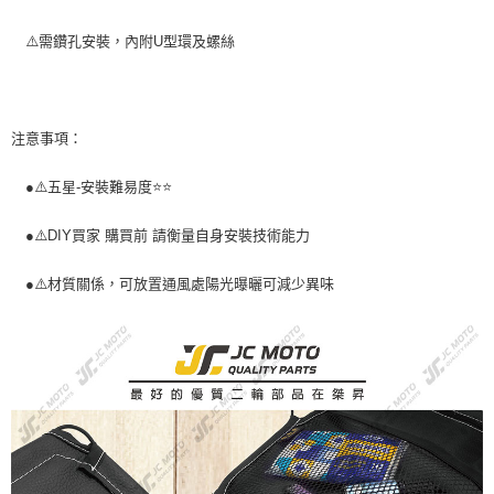
⚠️需鑽孔安裝，內附U型環及螺絲
注意事項：
●⚠️五星-安裝難易度⭐️⭐️
●⚠️DIY買家 購買前 請衡量自身安裝技術能力
●⚠️材質關係，可放置通風處陽光曝曬可減少異味