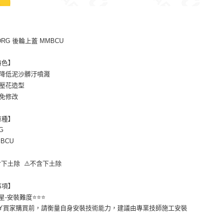
DRG 後輪上蓋 MMBCU
特色】
降低泥沙髒汙噴濺
壓花造型
免修改
車種】
G
BCU
下土除 ⚠️不含下土除
事項】
-安裝難度⭐️⭐️⭐️
DIY買家購買前，請衡量自身安裝技術能力，建議由專業技師施工安裝