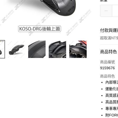
付款與運
超取滿NT$
付款方式
商品特色
信用卡一
商品編號
9159676
信用卡分
商品特色
3 期 
內部導
6 期 
合作金
運動化
華南商
12 期
高質感
合作金
上海商
華南商
高品質
合作金
超商取貨
國泰世
上海商
專車專
華南商
臺灣中
國泰世
LINE Pay
上海商
附FOR
匯豐（
臺灣中