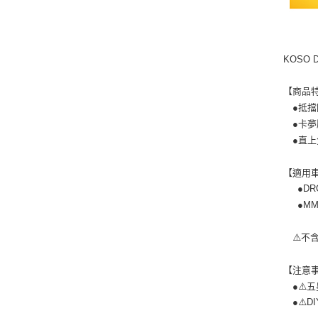
KOSO 
【商品
●抵擋
●卡夢
●直上
【適用
●DR
●MM
⚠️不含
【注意
●⚠️五星
●⚠️