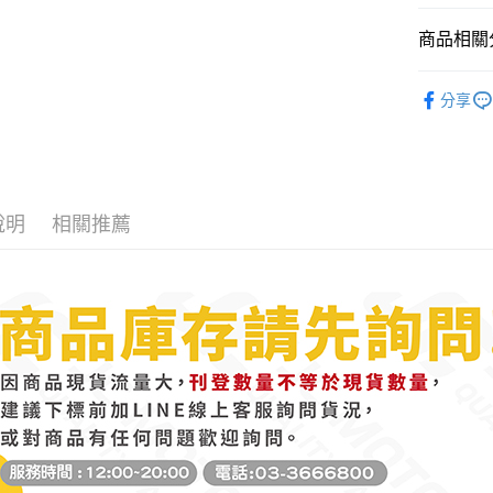
每筆NT$1
※ 交易是
商品相關分
是否繳費成
付客戶支
土除｜短
【注意事
分享
熱門車種│
１．透過由
交易，需
熱門車種│
求債權轉
２．關於
https://aft
３．未成
說明
相關推薦
「AFTE
任。
４．使用「
即時審查
結果請求
５．嚴禁
形，恩沛
動。