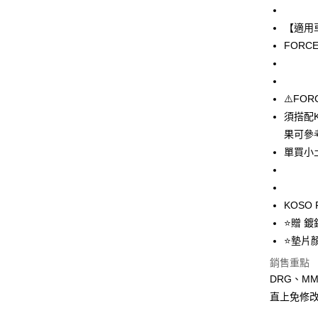
國泰世
聯邦商
匯豐（
Apple Pay
臺灣中
元大商
【適用
聯邦商
匯豐（
玉山商
街口支付
元大商
FORCE
聯邦商
台新國
玉山商
元大商
台灣樂
悠遊付
台新國
玉山商
台灣樂
台新國
AFTEE先
⚠️FO
台灣樂
相關說明
須搭配K
【關於「A
果可參
ATM付款
AFTEE
便利好安
單買小
１．簡單
２．便利
運送方式
３．安心
KOSO
全家取貨
【「AFT
⭐️贈 
每筆NT$6
１．於結帳
⭐️墊片顏
付」結帳
7-11取貨
２．訂單
銷售重點
３．收到繳
每筆NT$6
DRG、M
／ATM／
※ 請注意
直上免修
宅配
絡購買商品
先享後付