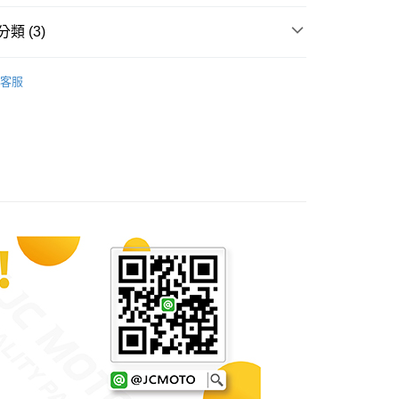
20
否成功請以「AFTEE先享後付 」之結帳頁面顯示為準，若有關於
類 (3)
功／繳費後需取消欲退款等相關疑問，請聯繫「AFTEE先享後
援中心」
https://netprotections.freshdesk.com/support/home
牌架、土除、相關配件
項】
客服
專用配件
DRG158◥｜專用配件
恩沛科技股份有限公司提供之「AFTEE先享後付」服務完成之
依本服務之必要範圍內提供個人資料，並將交易相關給付款項請
專用配件
MMBCU◥｜專用配件
讓予恩沛科技股份有限公司。
個人資料處理事宜，請瀏覽以下網址：
ee.tw/terms/#terms3
年的使用者請事先徵得法定代理人或監護人之同意方可使用
E先享後付」，若未經同意申辦者引起之損失，本公司不負相關責
AFTEE先享後付」時，將依據個別帳號之用戶狀況，依本公司
核予不同之上限額度；若仍有額度不足之情形，本公司將視審查
用戶進行身份認證。
一人註冊多個帳號或使用他人資訊註冊。若發現惡意使用之情
科技股份有限公司將有權停止該用戶之使用額度並採取法律行