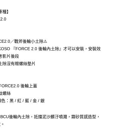
華商業銀行
兆豐國際商業銀行
業銀行
遠東國際商業銀行
台灣）商業銀行
華泰商業銀行
小企業銀行
台中商業銀行
業銀行
永豐商業銀行
車種】
業銀行
遠東國際商業銀行
台灣）商業銀行
華泰商業銀行
業銀行
星展（台灣）商業銀行
業銀行
永豐商業銀行
2.0
業銀行
遠東國際商業銀行
際商業銀行
中國信託商業銀行
業銀行
星展（台灣）商業銀行
業銀行
永豐商業銀行
天信用卡公司
際商業銀行
中國信託商業銀行
業銀行
星展（台灣）商業銀行
天信用卡公司
際商業銀行
中國信託商業銀行
享後付
RCE2.0／戰斧後輪小土除⚠️
天信用卡公司
OSO 『FORCE 2.0 後輪內土除』才可以安裝，安裝效
FTEE先享後付」】
考影片後段
先享後付是「在收到商品之後才付款」的支付方式。 讓您購物簡單
心！
土除沒有贈螺絲墊片
：不需註冊會員、不需綁卡、不需儲值。
：只要手機號碼，簡訊認證，即可結帳。
：先確認商品／服務後，再付款。
 FORCE2.0 後輪上蓋
付款
EE先享後付」結帳流程】
鍍鈦螺絲
0，滿NT$699(含以上)免運費
方式選擇「AFTEE先享後付」後，將跳轉至「AFTEE先享後
色：黑 / 紅 / 藍 / 金 / 銀
頁面，進行簡訊認證並確認金額後，即可完成結帳。
付款
成立數日內，您將收到繳費通知簡訊。
費通知簡訊後14天內，點擊此簡訊中的連結，可透過四大超商
0，滿NT$699(含以上)免運費
MBCU後輪內土除，抵擋泥沙髒汙噴濺，霧砂質感造型，
網路銀行／等多元方式進行付款，方視為交易完成。
：結帳手續完成當下不需立刻繳費，但若您需要取消訂單，請聯
改。
的店家。未經商家同意取消之訂單仍視為有效，需透過AFTEE
繳納相關費用。