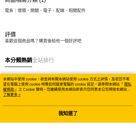
商品相關分類 (1)
電系｜燈類、開關、電子、配線、相關配件
評價
喜歡這個商品嗎？購買後給他一個好評吧
本分類熱銷
全站排行
本網站中使用 cookie，欲查詢有關本網站使用 cookie 方式之詳情，及若您不希
熱門標籤
望在電腦上使用 cookie 時應如何變更電腦的 cookie 設定，請參閱本網站「
隱私
權條款
」之 Cookie 聲明。您繼續使用本網站即表示您同意本公司得按本網站使
用條款之 Cookie 聲明使用 cookie。
了解更多 >
我知道了