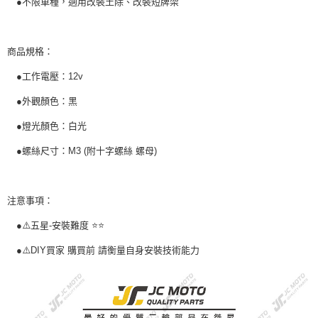
●不限車種，適用改裝土除、改裝短牌架
時審查核予不同之上限額度；若仍有額度不足之情形，本公司將視審查結果
請求用戶進行身份認證。
５．嚴禁一人註冊多個帳號或使用他人資訊註冊。若發現惡意使用之情形，
恩沛科技股份有限公司將有權停止該用戶之使用額度並採取法律行動。
商品規格：
●工作電壓：12v
●外觀顏色：黑
●燈光顏色：白光
●螺絲尺寸：M3 (附十字螺絲 螺母)
注意事項：
●⚠️五星-安裝難度 ⭐️⭐️
●⚠️DIY買家 購買前 請衡量自身安裝技術能力