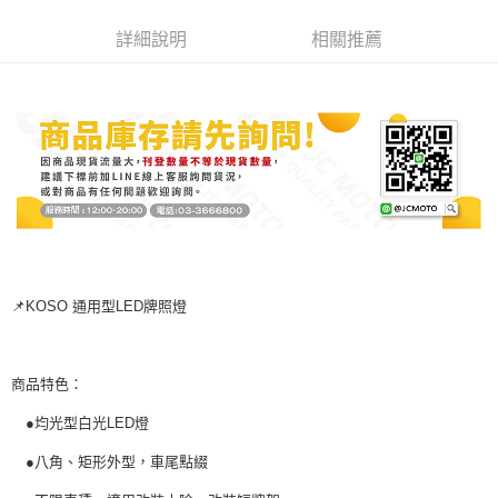
３．安心：先確認商品／服務後，再付款。
全家取貨付款
詳細說明
相關推薦
每筆NT$60，滿NT$699(含以上)免運費
【「AFTEE先享後付」結帳流程】
１．於結帳方式選擇「AFTEE先享後付」後，將跳轉至「AFTEE先享後付」
7-11取貨付款
結帳頁面，進行簡訊認證並確認金額後，即可完成結帳。
２．訂單成立數日內，您將收到繳費通知簡訊。
每筆NT$60，滿NT$699(含以上)免運費
３．收到繳費通知簡訊後14天內，點擊此簡訊中的連結，可透過四大超商／
ATM／網路銀行／等多元方式進行付款，方視為交易完成。
宅配
※ 請注意：結帳手續完成當下不需立刻繳費，但若您需要取消訂單，請聯絡
每筆NT$120
購買商品的店家。未經商家同意取消之訂單仍視為有效，需透過AFTEE先享
後付繳納相關費用。
※ 交易是否成功請以「AFTEE先享後付 」之結帳頁面顯示為準，若有關於
是否繳費成功／繳費後需取消欲退款等相關疑問，請聯繫「AFTEE先享後付
客戶支援中心」
https://netprotections.freshdesk.com/support/home
【注意事項】
📌KOSO 通用型LED牌照燈
１．透過由恩沛科技股份有限公司提供之「AFTEE先享後付」服務完成之交
易，需依本服務之必要範圍內提供個人資料，並將交易相關給付款項請求債
權轉讓予恩沛科技股份有限公司。
２．關於個人資料處理事宜，請瀏覽以下網址：
商品特色：
https://aftee.tw/terms/#terms3
３．未成年的使用者請事先徵得法定代理人或監護人之同意方可使用
●均光型白光LED燈
「AFTEE先享後付」，若未經同意申辦者引起之損失，本公司不負相關責
●八角、矩形外型，車尾點綴
任。
４．使用「AFTEE先享後付」時，將依據個別帳號之用戶狀況，依本公司即