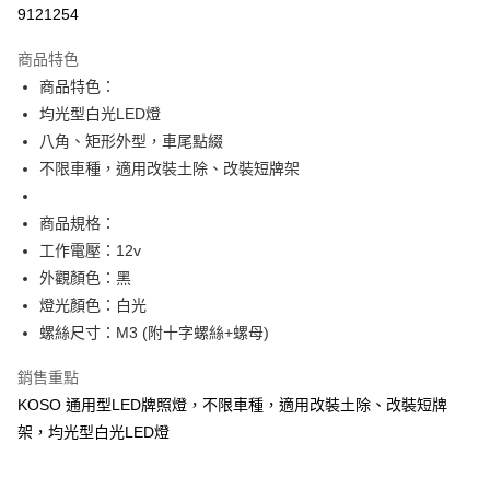
信用卡分期付款
9121254
3 期 0 利率 每期
NT$140
21家銀行
商品特色
6 期 0 利率 每期
NT$70
21家銀行
合作金庫商業銀行
第一商業銀行
商品特色：
華南商業銀行
彰化商業銀行
12 期 0 利率 每期
NT$35
21家銀行
合作金庫商業銀行
第一商業銀行
均光型白光LED燈
上海商業儲蓄銀行
台北富邦商業銀行
華南商業銀行
彰化商業銀行
合作金庫商業銀行
第一商業銀行
超商取貨付款
國泰世華商業銀行
兆豐國際商業銀行
八角、矩形外型，車尾點綴
上海商業儲蓄銀行
台北富邦商業銀行
華南商業銀行
彰化商業銀行
臺灣中小企業銀行
台中商業銀行
不限車種，適用改裝土除、改裝短牌架
國泰世華商業銀行
兆豐國際商業銀行
LINE Pay
上海商業儲蓄銀行
台北富邦商業銀行
匯豐（台灣）商業銀行
華泰商業銀行
臺灣中小企業銀行
台中商業銀行
國泰世華商業銀行
兆豐國際商業銀行
聯邦商業銀行
遠東國際商業銀行
匯豐（台灣）商業銀行
華泰商業銀行
Apple Pay
商品規格：
臺灣中小企業銀行
台中商業銀行
元大商業銀行
永豐商業銀行
聯邦商業銀行
遠東國際商業銀行
匯豐（台灣）商業銀行
華泰商業銀行
工作電壓：12v
玉山商業銀行
星展（台灣）商業銀行
街口支付
元大商業銀行
永豐商業銀行
聯邦商業銀行
遠東國際商業銀行
外觀顏色：黑
台新國際商業銀行
中國信託商業銀行
玉山商業銀行
星展（台灣）商業銀行
元大商業銀行
永豐商業銀行
台灣樂天信用卡公司
悠遊付
燈光顏色：白光
台新國際商業銀行
中國信託商業銀行
玉山商業銀行
星展（台灣）商業銀行
螺絲尺寸：M3 (附十字螺絲+螺母)
台灣樂天信用卡公司
台新國際商業銀行
中國信託商業銀行
AFTEE先享後付
台灣樂天信用卡公司
相關說明
銷售重點
【關於「AFTEE先享後付」】
KOSO 通用型LED牌照燈，不限車種，適用改裝土除、改裝短牌
ATM付款
AFTEE先享後付是「在收到商品之後才付款」的支付方式。 讓您購物簡單
架，均光型白光LED燈
便利好安心！
１．簡單：不需註冊會員、不需綁卡、不需儲值。
運送方式
２．便利：只要手機號碼，簡訊認證，即可結帳。