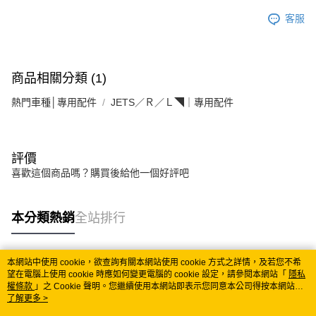
客服
商品相關分類 (1)
熱門車種│專用配件
JETS／Ｒ／Ｌ◥｜專用配件
評價
喜歡這個商品嗎？購買後給他一個好評吧
本分類熱銷
全站排行
本網站中使用 cookie，欲查詢有關本網站使用 cookie 方式之詳情，及若您不希
熱門標籤
望在電腦上使用 cookie 時應如何變更電腦的 cookie 設定，請參閱本網站「
隱私
權條款
」之 Cookie 聲明。您繼續使用本網站即表示您同意本公司得按本網站使
用條款之 Cookie 聲明使用 cookie。
了解更多 >