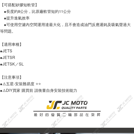
４．使用「AFTEE先享後付」時，將依據個別帳號之用戶狀況，依本公司即
【可搭配矽膠短軟管】
時審查核予不同之上限額度；若仍有額度不足之情形，本公司將視審查結果
●長度約8公分，比原廠軟管短約11公分
請求用戶進行身份認證。
５．嚴禁一人註冊多個帳號或使用他人資訊註冊。若發現惡意使用之情形，
●提升進氣效率
恩沛科技股份有限公司將有權停止該用戶之使用額度並採取法律行動。
●可使用空濾內空間運用達最大化，且不會造成油門反應遲鈍及吸氣聲過大
等問題。
【適用車種】
●JETS
●JETSR
●JETSK／SL
【注意事項】
●⚠️五星-安裝難易度 ⭐️⭐️
●⚠️DIY買家 購買前 請衡量自身安裝技術能力