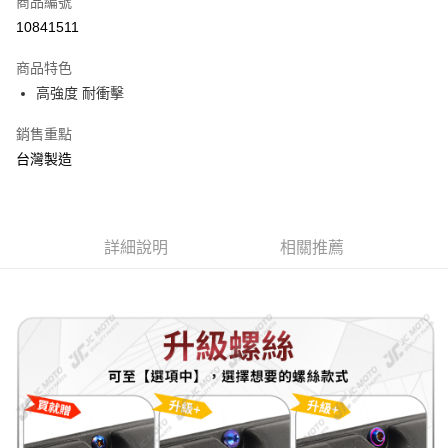
商品編號
信用卡分期付款
10841511
3 期 0 利率 每期
NT$393
21家銀行
商品特色
6 期 0 利率 每期
NT$196
21家銀行
合作金庫商業銀行
第一商業銀行
高強度 耐衝擊
華南商業銀行
彰化商業銀行
12 期 0 利率 每期
NT$98
21家銀行
合作金庫商業銀行
第一商業銀行
上海商業儲蓄銀行
台北富邦商業銀行
華南商業銀行
彰化商業銀行
銷售重點
合作金庫商業銀行
第一商業銀行
超商取貨付款
國泰世華商業銀行
兆豐國際商業銀行
上海商業儲蓄銀行
台北富邦商業銀行
華南商業銀行
彰化商業銀行
台灣製造
臺灣中小企業銀行
台中商業銀行
國泰世華商業銀行
兆豐國際商業銀行
LINE Pay
上海商業儲蓄銀行
台北富邦商業銀行
匯豐（台灣）商業銀行
華泰商業銀行
臺灣中小企業銀行
台中商業銀行
國泰世華商業銀行
兆豐國際商業銀行
聯邦商業銀行
遠東國際商業銀行
匯豐（台灣）商業銀行
華泰商業銀行
Apple Pay
臺灣中小企業銀行
台中商業銀行
元大商業銀行
永豐商業銀行
聯邦商業銀行
遠東國際商業銀行
匯豐（台灣）商業銀行
華泰商業銀行
玉山商業銀行
詳細說明
星展（台灣）商業銀行
相關推薦
街口支付
元大商業銀行
永豐商業銀行
聯邦商業銀行
遠東國際商業銀行
台新國際商業銀行
中國信託商業銀行
玉山商業銀行
星展（台灣）商業銀行
元大商業銀行
永豐商業銀行
台灣樂天信用卡公司
悠遊付
台新國際商業銀行
中國信託商業銀行
玉山商業銀行
星展（台灣）商業銀行
台灣樂天信用卡公司
台新國際商業銀行
中國信託商業銀行
AFTEE先享後付
台灣樂天信用卡公司
相關說明
【關於「AFTEE先享後付」】
ATM付款
AFTEE先享後付是「在收到商品之後才付款」的支付方式。 讓您購物簡單
便利好安心！
１．簡單：不需註冊會員、不需綁卡、不需儲值。
運送方式
２．便利：只要手機號碼，簡訊認證，即可結帳。