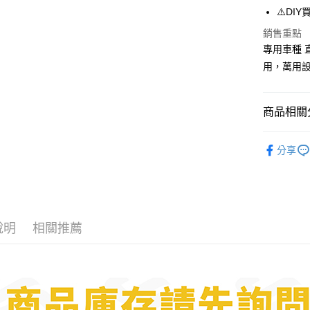
便利好安
⚠️DI
１．簡單
銷售重點
２．便利
運送方式
專用車種
３．安心
用，萬用
全家取貨
【「AFT
每筆NT$6
１．於結帳
付」結帳
7-11取貨
商品相關分
２．訂單
３．收到繳
每筆NT$6
／ATM／
LUP│品
※ 請注意
分享
宅配
手機｜機車
絡購買商品
先享後付
每筆NT$1
※ 交易是
是否繳費成
付客戶支
說明
相關推薦
【注意事
１．透過由
交易，需
求債權轉
２．關於
https://aft