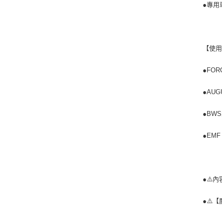
●專用
【使
●FOR
●AUG
●BW
●EMF
●⚠️
●⚠️