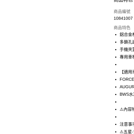
J3白鐵
信用卡一
商品編號
10841007
信用卡分
商品特色
3 期 
鋁合金
6 期 
合作金
多鎖孔
華南商
12 期
手機夾
合作金
上海商
華南商
專用車
合作金
超商取貨
國泰世
上海商
華南商
臺灣中
國泰世
LINE Pay
上海商
【適用
匯豐（
臺灣中
國泰世
聯邦商
FORCE
匯豐（
Apple Pay
臺灣中
元大商
AUGU
聯邦商
匯豐（
玉山商
街口支付
元大商
BWS水
聯邦商
台新國
玉山商
元大商
台灣樂
悠遊付
台新國
玉山商
⚠️內
台灣樂
台新國
AFTEE先
台灣樂
相關說明
注意事
【關於「A
⚠️五星-
ATM付款
AFTEE