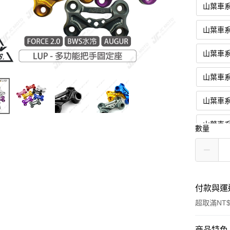
山葉車
山葉車
山葉車
山葉車
山葉車
山葉車
數量
山葉車
搭配螺絲
付款與運
內六角
超取滿NT$
鈦合金
付款方式
商品特色