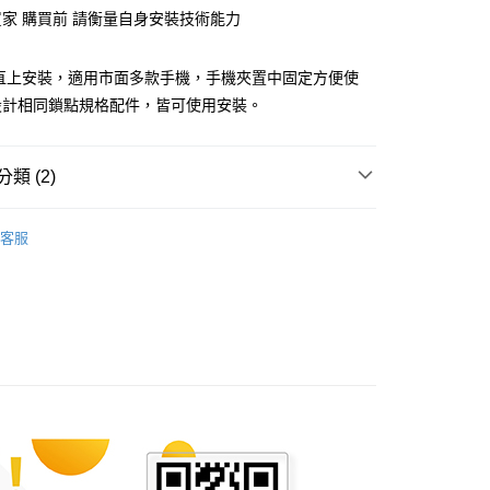
心！
Y買家 購買前 請衡量自身安裝技術能力
：不需註冊會員、不需綁卡、不需儲值。
：只要手機號碼，簡訊認證，即可結帳。
 直上安裝，適用市面多款手機，手機夾置中固定方便使
：先確認商品／服務後，再付款。
設計相同鎖點規格配件，皆可使用安裝。
付款
EE先享後付」結帳流程】
0，滿NT$699(含以上)免運費
方式選擇「AFTEE先享後付」後，將跳轉至「AFTEE先享後
頁面，進行簡訊認證並確認金額後，即可完成結帳。
付款
類 (2)
成立數日內，您將收到繳費通知簡訊。
費通知簡訊後14天內，點擊此簡訊中的連結，可透過四大超商
0，滿NT$699(含以上)免運費
網路銀行／等多元方式進行付款，方視為交易完成。
牌專區
：結帳手續完成當下不需立刻繳費，但若您需要取消訂單，請聯
客服
手機夾．USB充電．配件
的店家。未經商家同意取消之訂單仍視為有效，需透過AFTEE
繳納相關費用。
20
否成功請以「AFTEE先享後付 」之結帳頁面顯示為準，若有關於
功／繳費後需取消欲退款等相關疑問，請聯繫「AFTEE先享後
援中心」
https://netprotections.freshdesk.com/support/home
項】
恩沛科技股份有限公司提供之「AFTEE先享後付」服務完成之
依本服務之必要範圍內提供個人資料，並將交易相關給付款項請
讓予恩沛科技股份有限公司。
個人資料處理事宜，請瀏覽以下網址：
ee.tw/terms/#terms3