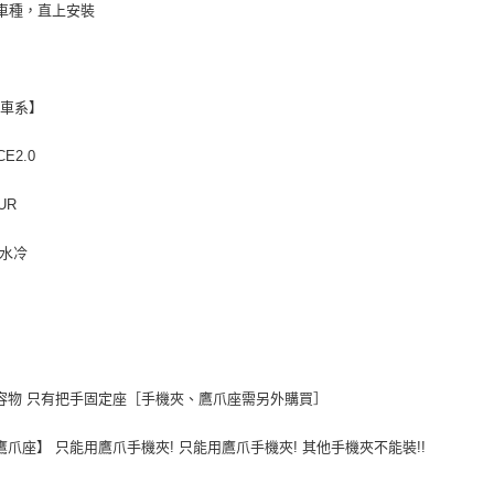
車種，直上安裝
用車系】
CE2.0
UR
S水冷
內容物 只有把手固定座［手機夾、鷹爪座需另外購買］
【鷹爪座】 只能用鷹爪手機夾! 只能用鷹爪手機夾! 其他手機夾不能裝!!