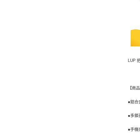
LUP
【商
●鋁合
●多鎖
●手機