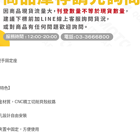
３．未成
「AFTE
任。
４．使用「
即時審查
結果請求
５．嚴禁
形，恩沛
動。
 把手固定座
品特色】
金材質，CNC精工切削貝殼紋路
孔設計自由安裝
夾置中固定，方便使用