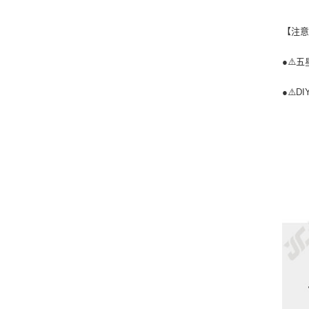
【注
●⚠️五
●⚠️