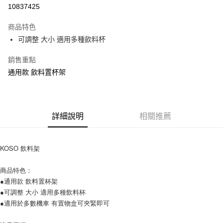
信用卡分期付款
10837425
3 期 0 利率 每期
NT$106
21家銀行
商品特色
6 期 0 利率 每期
NT$53
21家銀行
合作金庫商業銀行
第一商業銀行
可調整 大小 適用多種飲料杯
華南商業銀行
彰化商業銀行
12 期 0 利率 每期
NT$26
21家銀行
合作金庫商業銀行
第一商業銀行
上海商業儲蓄銀行
台北富邦商業銀行
華南商業銀行
彰化商業銀行
銷售重點
合作金庫商業銀行
第一商業銀行
超商取貨付款
國泰世華商業銀行
兆豐國際商業銀行
上海商業儲蓄銀行
台北富邦商業銀行
華南商業銀行
彰化商業銀行
通用款 飲料置杯架
臺灣中小企業銀行
台中商業銀行
國泰世華商業銀行
兆豐國際商業銀行
LINE Pay
上海商業儲蓄銀行
台北富邦商業銀行
匯豐（台灣）商業銀行
華泰商業銀行
臺灣中小企業銀行
台中商業銀行
國泰世華商業銀行
兆豐國際商業銀行
聯邦商業銀行
遠東國際商業銀行
匯豐（台灣）商業銀行
華泰商業銀行
Apple Pay
臺灣中小企業銀行
台中商業銀行
元大商業銀行
永豐商業銀行
聯邦商業銀行
遠東國際商業銀行
匯豐（台灣）商業銀行
華泰商業銀行
玉山商業銀行
詳細說明
星展（台灣）商業銀行
相關推薦
街口支付
元大商業銀行
永豐商業銀行
聯邦商業銀行
遠東國際商業銀行
台新國際商業銀行
中國信託商業銀行
玉山商業銀行
星展（台灣）商業銀行
元大商業銀行
永豐商業銀行
台灣樂天信用卡公司
悠遊付
台新國際商業銀行
中國信託商業銀行
玉山商業銀行
星展（台灣）商業銀行
KOSO 飲料架
台灣樂天信用卡公司
台新國際商業銀行
中國信託商業銀行
AFTEE先享後付
台灣樂天信用卡公司
相關說明
商品特色：
【關於「AFTEE先享後付」】
●通用款 飲料置杯架
ATM付款
AFTEE先享後付是「在收到商品之後才付款」的支付方式。 讓您購物簡單
●可調整 大小 適用多種飲料杯
便利好安心！
●適用於多數機車 有置物盒可夾緊即可
１．簡單：不需註冊會員、不需綁卡、不需儲值。
運送方式
２．便利：只要手機號碼，簡訊認證，即可結帳。