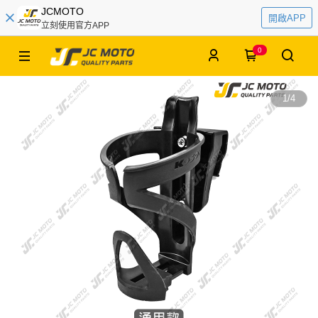
JCMOTO
開啟APP
立刻使用官方APP
0
1
/
4