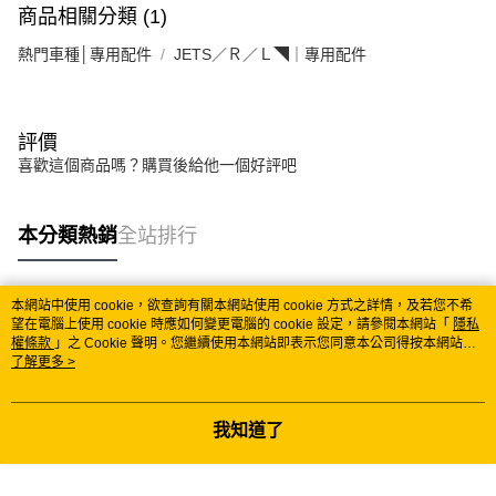
商品相關分類 (1)
熱門車種│專用配件
JETS／Ｒ／Ｌ◥｜專用配件
評價
喜歡這個商品嗎？購買後給他一個好評吧
本分類熱銷
全站排行
本網站中使用 cookie，欲查詢有關本網站使用 cookie 方式之詳情，及若您不希
熱門標籤
望在電腦上使用 cookie 時應如何變更電腦的 cookie 設定，請參閱本網站「
隱私
權條款
」之 Cookie 聲明。您繼續使用本網站即表示您同意本公司得按本網站使
用條款之 Cookie 聲明使用 cookie。
了解更多 >
我知道了