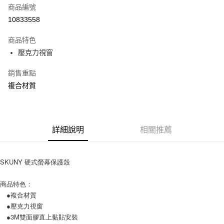
商品編號
信用卡分期付款
10833558
3 期 0 利率 每期
NT$400
21家銀行
商品特色
6 期 0 利率 每期
NT$200
21家銀行
合作金庫商業銀行
第一商業銀行
壓克力視窗
華南商業銀行
彰化商業銀行
12 期 0 利率 每期
NT$100
21家銀行
合作金庫商業銀行
第一商業銀行
上海商業儲蓄銀行
台北富邦商業銀行
華南商業銀行
彰化商業銀行
銷售重點
合作金庫商業銀行
第一商業銀行
超商取貨付款
國泰世華商業銀行
兆豐國際商業銀行
上海商業儲蓄銀行
台北富邦商業銀行
華南商業銀行
彰化商業銀行
複合材質
臺灣中小企業銀行
台中商業銀行
國泰世華商業銀行
兆豐國際商業銀行
LINE Pay
上海商業儲蓄銀行
台北富邦商業銀行
匯豐（台灣）商業銀行
華泰商業銀行
臺灣中小企業銀行
台中商業銀行
國泰世華商業銀行
兆豐國際商業銀行
聯邦商業銀行
遠東國際商業銀行
匯豐（台灣）商業銀行
華泰商業銀行
Apple Pay
臺灣中小企業銀行
台中商業銀行
元大商業銀行
永豐商業銀行
聯邦商業銀行
遠東國際商業銀行
匯豐（台灣）商業銀行
華泰商業銀行
玉山商業銀行
詳細說明
星展（台灣）商業銀行
相關推薦
街口支付
元大商業銀行
永豐商業銀行
聯邦商業銀行
遠東國際商業銀行
台新國際商業銀行
中國信託商業銀行
玉山商業銀行
星展（台灣）商業銀行
元大商業銀行
永豐商業銀行
台灣樂天信用卡公司
悠遊付
台新國際商業銀行
中國信託商業銀行
玉山商業銀行
星展（台灣）商業銀行
SKUNY 硬式螢幕保護殼
台灣樂天信用卡公司
台新國際商業銀行
中國信託商業銀行
AFTEE先享後付
台灣樂天信用卡公司
相關說明
商品特色：
【關於「AFTEE先享後付」】
●複合材質
ATM付款
AFTEE先享後付是「在收到商品之後才付款」的支付方式。 讓您購物簡單
●壓克力視窗
便利好安心！
●3M雙面膠直上黏貼安裝
１．簡單：不需註冊會員、不需綁卡、不需儲值。