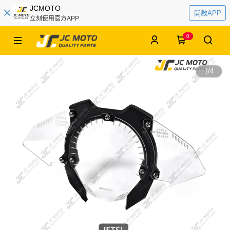
JCMOTO
開啟APP
立刻使用官方APP
0
1
/
4