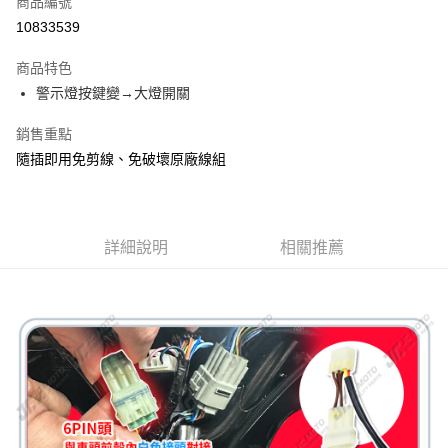
商品編號
信用卡分期付款
10833539
3 期 0 利率 每期
NT$130
21家銀行
商品特色
6 期 0 利率 每期
NT$65
21家銀行
合作金庫商業銀行
第一商業銀行
警示燈按鍵變→大燈開關
華南商業銀行
彰化商業銀行
12 期 0 利率 每期
NT$32
21家銀行
合作金庫商業銀行
第一商業銀行
上海商業儲蓄銀行
台北富邦商業銀行
華南商業銀行
彰化商業銀行
銷售重點
合作金庫商業銀行
第一商業銀行
超商取貨付款
國泰世華商業銀行
兆豐國際商業銀行
上海商業儲蓄銀行
台北富邦商業銀行
華南商業銀行
彰化商業銀行
隨插即用免剪線、免破壞原廠線組
臺灣中小企業銀行
台中商業銀行
國泰世華商業銀行
兆豐國際商業銀行
LINE Pay
上海商業儲蓄銀行
台北富邦商業銀行
匯豐（台灣）商業銀行
華泰商業銀行
臺灣中小企業銀行
台中商業銀行
國泰世華商業銀行
兆豐國際商業銀行
聯邦商業銀行
遠東國際商業銀行
匯豐（台灣）商業銀行
華泰商業銀行
Apple Pay
臺灣中小企業銀行
台中商業銀行
元大商業銀行
永豐商業銀行
聯邦商業銀行
遠東國際商業銀行
匯豐（台灣）商業銀行
華泰商業銀行
玉山商業銀行
詳細說明
星展（台灣）商業銀行
相關推薦
街口支付
元大商業銀行
永豐商業銀行
聯邦商業銀行
遠東國際商業銀行
台新國際商業銀行
中國信託商業銀行
玉山商業銀行
星展（台灣）商業銀行
元大商業銀行
永豐商業銀行
台灣樂天信用卡公司
悠遊付
台新國際商業銀行
中國信託商業銀行
玉山商業銀行
星展（台灣）商業銀行
台灣樂天信用卡公司
台新國際商業銀行
中國信託商業銀行
AFTEE先享後付
台灣樂天信用卡公司
相關說明
【關於「AFTEE先享後付」】
ATM付款
AFTEE先享後付是「在收到商品之後才付款」的支付方式。 讓您購物簡單
便利好安心！
１．簡單：不需註冊會員、不需綁卡、不需儲值。
運送方式
２．便利：只要手機號碼，簡訊認證，即可結帳。