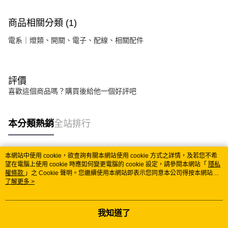
商品相關分類 (1)
電系｜燈類、開關、電子、配線、相關配件
評價
喜歡這個商品嗎？購買後給他一個好評吧
本分類熱銷
全站排行
本網站中使用 cookie，欲查詢有關本網站使用 cookie 方式之詳情，及若您不希
熱門標籤
望在電腦上使用 cookie 時應如何變更電腦的 cookie 設定，請參閱本網站「
隱私
權條款
」之 Cookie 聲明。您繼續使用本網站即表示您同意本公司得按本網站使
用條款之 Cookie 聲明使用 cookie。
了解更多 >
我知道了