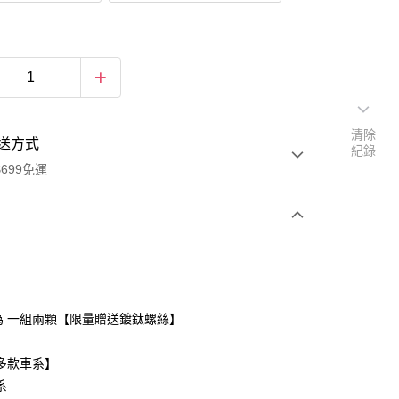
清除
送方式
紀錄
699免運
次付款
期付款
0 利率 每期
NT$150
21家銀行
價為 一組兩顆【限量贈送鍍鈦螺絲】
0 利率 每期
NT$75
21家銀行
庫商業銀行
第一商業銀行
業銀行
彰化商業銀行
 0 利率 每期
NT$37
21家銀行
多款車系】
庫商業銀行
第一商業銀行
業儲蓄銀行
台北富邦商業銀行
業銀行
彰化商業銀行
系
庫商業銀行
第一商業銀行
付款
華商業銀行
兆豐國際商業銀行