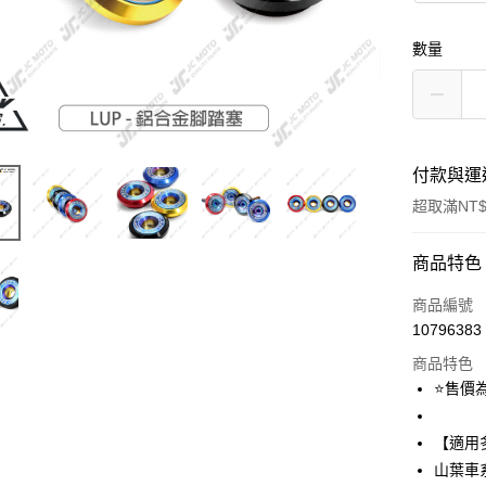
數量
付款與運
超取滿NT$
付款方式
商品特色
信用卡一
商品編號
10796383
信用卡分
商品特色
3 期 
⭐️售
6 期 
合作金
華南商
12 期
【適用
合作金
上海商
華南商
山葉車
合作金
超商取貨
國泰世