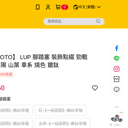
0
中文 (繁體)
MOTO】 LUP 腳踏塞 裝飾點綴 勁戰
三陽 山葉 車系 燒色 鍍鈦
699免運
50
6腳踏塞
組兩顆】備註車種
紅【一組兩顆】備註車種
組兩顆】備註車種
金黃【一組兩顆】備註車種