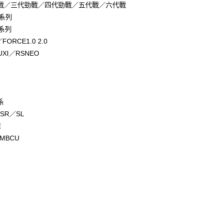
業儲蓄銀行
台北富邦商業銀行
戰／三代勁戰／四代勁戰／五代戰／六代戰
業銀行
彰化商業銀行
小企業銀行
台中商業銀行
華商業銀行
兆豐國際商業銀行
業儲蓄銀行
台北富邦商業銀行
全系列
台灣）商業銀行
華泰商業銀行
小企業銀行
台中商業銀行
華商業銀行
兆豐國際商業銀行
業銀行
遠東國際商業銀行
全系列
台灣）商業銀行
華泰商業銀行
小企業銀行
台中商業銀行
業銀行
永豐商業銀行
FORCE1.0 2.0
業銀行
遠東國際商業銀行
台灣）商業銀行
華泰商業銀行
業銀行
星展（台灣）商業銀行
業銀行
永豐商業銀行
UXI／RSNEO
業銀行
遠東國際商業銀行
際商業銀行
中國信託商業銀行
業銀行
星展（台灣）商業銀行
業銀行
永豐商業銀行
天信用卡公司
際商業銀行
中國信託商業銀行
業銀行
星展（台灣）商業銀行
天信用卡公司
際商業銀行
中國信託商業銀行
享後付
天信用卡公司
系
FTEE先享後付」】
／SR／SL
先享後付是「在收到商品之後才付款」的支付方式。 讓您購物簡單
心！
E
：不需註冊會員、不需綁卡、不需儲值。
MMBCU
：只要手機號碼，簡訊認證，即可結帳。
：先確認商品／服務後，再付款。
付款
EE先享後付」結帳流程】
0，滿NT$699(含以上)免運費
方式選擇「AFTEE先享後付」後，將跳轉至「AFTEE先享後
頁面，進行簡訊認證並確認金額後，即可完成結帳。
付款
成立數日內，您將收到繳費通知簡訊。
費通知簡訊後14天內，點擊此簡訊中的連結，可透過四大超商
0，滿NT$699(含以上)免運費
網路銀行／等多元方式進行付款，方視為交易完成。