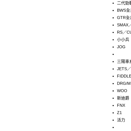
上海商
二代勁
華南商
臺灣中
國泰世
LINE Pay
上海商
BWS
匯豐（
臺灣中
國泰世
聯邦商
GTR
匯豐（
Apple Pay
臺灣中
元大商
SMAX／
聯邦商
匯豐（
玉山商
街口支付
元大商
RS／C
聯邦商
台新國
玉山商
小小兵
元大商
台灣樂
悠遊付
台新國
玉山商
JOG
台灣樂
台新國
AFTEE先
台灣樂
相關說明
三陽車
【關於「A
JETS
ATM付款
AFTEE
便利好安
FIDDL
１．簡單
DRG/
２．便利
運送方式
WOO
３．安心
新迪爵
全家取貨
【「AFT
FNX
每筆NT$6
１．於結帳
Z1
付」結帳
7-11取貨
２．訂單
活力
３．收到繳
每筆NT$6
／ATM／