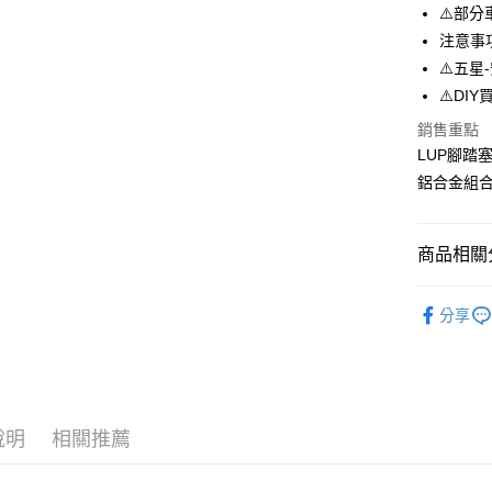
※ 請注意
⚠️部
宅配
絡購買商品
注意事
先享後付
每筆NT$1
⚠️五星-
※ 交易是
是否繳費成
⚠️DI
付客戶支
銷售重點
【注意事
LUP腳踏
１．透過由
鋁合金組
交易，需
求債權轉
２．關於
https://aft
商品相關分
３．未成
「AFTE
腳踏｜飛
任。
分享
４．使用「
即時審查
結果請求
５．嚴禁
形，恩沛
動。
說明
相關推薦