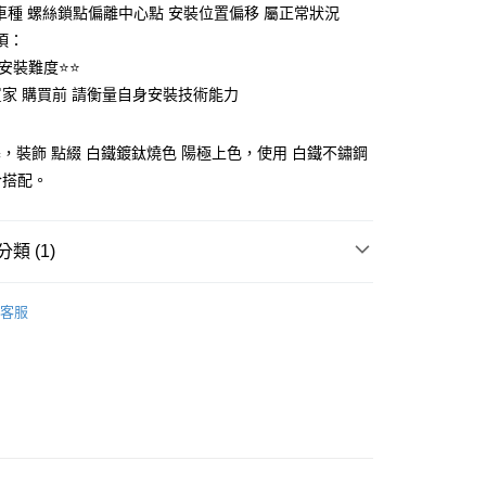
：結帳手續完成當下不需立刻繳費，但若您需要取消訂單，請聯
分車種 螺絲鎖點偏離中心點 安裝位置偏移 屬正常狀況
的店家。未經商家同意取消之訂單仍視為有效，需透過AFTEE
項：
繳納相關費用。
20
安裝難度⭐️⭐️
否成功請以「AFTEE先享後付 」之結帳頁面顯示為準，若有關於
功／繳費後需取消欲退款等相關疑問，請聯繫「AFTEE先享後
Y買家 購買前 請衡量自身安裝技術能力
援中心」
https://netprotections.freshdesk.com/support/home
項】
塞，裝飾 點綴 白鐵鍍鈦燒色 陽極上色，使用 白鐵不鏽鋼
恩沛科技股份有限公司提供之「AFTEE先享後付」服務完成之
合搭配。
依本服務之必要範圍內提供個人資料，並將交易相關給付款項請
讓予恩沛科技股份有限公司。
個人資料處理事宜，請瀏覽以下網址：
ee.tw/terms/#terms3
類 (1)
年的使用者請事先徵得法定代理人或監護人之同意方可使用
E先享後付」，若未經同意申辦者引起之損失，本公司不負相關責
炫、腳踏、邊柱、裝飾相關
客服
AFTEE先享後付」時，將依據個別帳號之用戶狀況，依本公司
核予不同之上限額度；若仍有額度不足之情形，本公司將視審查
用戶進行身份認證。
一人註冊多個帳號或使用他人資訊註冊。若發現惡意使用之情
科技股份有限公司將有權停止該用戶之使用額度並採取法律行