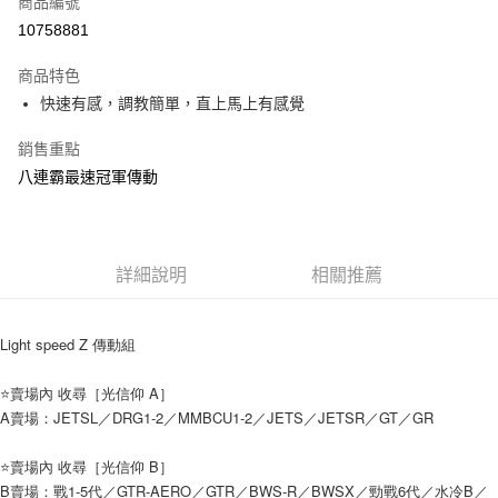
商品編號
信用卡分期付款
10758881
3 期 0 利率 每期
NT$1,166
21家銀行
商品特色
6 期 0 利率 每期
NT$583
21家銀行
合作金庫商業銀行
第一商業銀行
快速有感，調教簡單，直上馬上有感覺
華南商業銀行
彰化商業銀行
12 期 0 利率 每期
NT$291
21家銀行
合作金庫商業銀行
第一商業銀行
上海商業儲蓄銀行
台北富邦商業銀行
華南商業銀行
彰化商業銀行
銷售重點
合作金庫商業銀行
第一商業銀行
超商取貨付款
國泰世華商業銀行
兆豐國際商業銀行
上海商業儲蓄銀行
台北富邦商業銀行
華南商業銀行
彰化商業銀行
八連霸最速冠軍傳動
臺灣中小企業銀行
台中商業銀行
國泰世華商業銀行
兆豐國際商業銀行
LINE Pay
上海商業儲蓄銀行
台北富邦商業銀行
匯豐（台灣）商業銀行
華泰商業銀行
臺灣中小企業銀行
台中商業銀行
國泰世華商業銀行
兆豐國際商業銀行
聯邦商業銀行
遠東國際商業銀行
匯豐（台灣）商業銀行
華泰商業銀行
Apple Pay
臺灣中小企業銀行
台中商業銀行
元大商業銀行
永豐商業銀行
聯邦商業銀行
遠東國際商業銀行
匯豐（台灣）商業銀行
華泰商業銀行
玉山商業銀行
詳細說明
星展（台灣）商業銀行
相關推薦
街口支付
元大商業銀行
永豐商業銀行
聯邦商業銀行
遠東國際商業銀行
台新國際商業銀行
中國信託商業銀行
玉山商業銀行
星展（台灣）商業銀行
元大商業銀行
永豐商業銀行
台灣樂天信用卡公司
悠遊付
台新國際商業銀行
中國信託商業銀行
玉山商業銀行
星展（台灣）商業銀行
Light speed Z 傳動組
台灣樂天信用卡公司
台新國際商業銀行
中國信託商業銀行
AFTEE先享後付
台灣樂天信用卡公司
⭐️賣場內 收尋［光信仰 A］
相關說明
A賣場：JETSL／DRG1-2／MMBCU1-2／JETS／JETSR／GT／GR
【關於「AFTEE先享後付」】
ATM付款
AFTEE先享後付是「在收到商品之後才付款」的支付方式。 讓您購物簡單
便利好安心！
⭐️賣場內 收尋［光信仰 B］
１．簡單：不需註冊會員、不需綁卡、不需儲值。
運送方式
B賣場：戰1-5代／GTR-AERO／GTR／BWS-R／BWSX／勁戰6代／水冷B／
２．便利：只要手機號碼，簡訊認證，即可結帳。