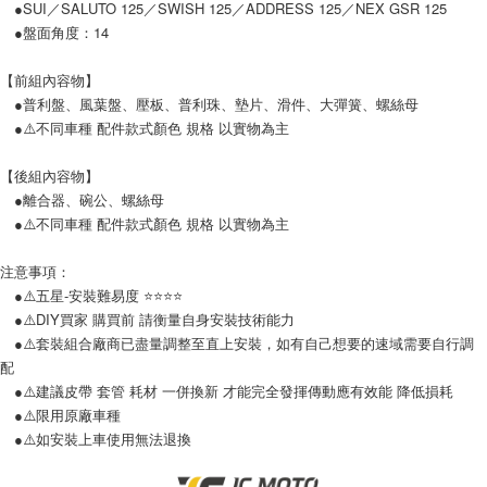
４．使用「AFTEE先享後付」時，將依據個別帳號之用戶狀況，依本公司即
●SUI／SALUTO 125／SWISH 125／ADDRESS 125／NEX GSR 125
時審查核予不同之上限額度；若仍有額度不足之情形，本公司將視審查結果
●盤面角度：14
請求用戶進行身份認證。
５．嚴禁一人註冊多個帳號或使用他人資訊註冊。若發現惡意使用之情形，
【前組內容物】
恩沛科技股份有限公司將有權停止該用戶之使用額度並採取法律行動。
●普利盤、風葉盤、壓板、普利珠、墊片、滑件、大彈簧、螺絲母
●⚠️不同車種 配件款式顏色 規格 以實物為主
【後組內容物】
●離合器、碗公、螺絲母
●⚠️不同車種 配件款式顏色 規格 以實物為主
注意事項：
●⚠️五星-安裝難易度 ⭐️⭐️⭐️⭐️
●⚠️DIY買家 購買前 請衡量自身安裝技術能力
●⚠️套裝組合廠商已盡量調整至直上安裝，如有自己想要的速域需要自行調
配
●⚠️建議皮帶 套管 耗材 一併換新 才能完全發揮傳動應有效能 降低損耗
●⚠️限用原廠車種
●⚠️如安裝上車使用無法退換