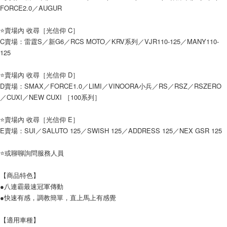
FORCE2.0／AUGUR
３．安心：先確認商品／服務後，再付款。
全家取貨付款
每筆NT$60，滿NT$699(含以上)免運費
【「AFTEE先享後付」結帳流程】
⭐️賣場內 收尋［光信仰 C］
１．於結帳方式選擇「AFTEE先享後付」後，將跳轉至「AFTEE先享後付」
C賣場：雷霆S／新G6／RCS MOTO／KRV系列／VJR110-125／MANY110-
7-11取貨付款
結帳頁面，進行簡訊認證並確認金額後，即可完成結帳。
125
２．訂單成立數日內，您將收到繳費通知簡訊。
每筆NT$60，滿NT$699(含以上)免運費
３．收到繳費通知簡訊後14天內，點擊此簡訊中的連結，可透過四大超商／
ATM／網路銀行／等多元方式進行付款，方視為交易完成。
⭐️賣場內 收尋［光信仰 D］
宅配
※ 請注意：結帳手續完成當下不需立刻繳費，但若您需要取消訂單，請聯絡
D賣場：SMAX／FORCE1.0／LIMI／VINOORA小兵／RS／RSZ／RSZERO
每筆NT$120
購買商品的店家。未經商家同意取消之訂單仍視為有效，需透過AFTEE先享
／CUXI／NEW CUXI ［100系列］
後付繳納相關費用。
※ 交易是否成功請以「AFTEE先享後付 」之結帳頁面顯示為準，若有關於
是否繳費成功／繳費後需取消欲退款等相關疑問，請聯繫「AFTEE先享後付
⭐️賣場內 收尋［光信仰 E］
客戶支援中心」
https://netprotections.freshdesk.com/support/home
E賣場：SUI／SALUTO 125／SWISH 125／ADDRESS 125／NEX GSR 125
【注意事項】
⭐️或聊聊詢問服務人員
１．透過由恩沛科技股份有限公司提供之「AFTEE先享後付」服務完成之交
易，需依本服務之必要範圍內提供個人資料，並將交易相關給付款項請求債
權轉讓予恩沛科技股份有限公司。
【商品特色】
２．關於個人資料處理事宜，請瀏覽以下網址：
●八連霸最速冠軍傳動
https://aftee.tw/terms/#terms3
●快速有感，調教簡單，直上馬上有感覺
３．未成年的使用者請事先徵得法定代理人或監護人之同意方可使用
「AFTEE先享後付」，若未經同意申辦者引起之損失，本公司不負相關責
任。
【適用車種】