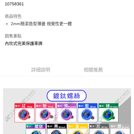
信用卡分期付款
10758361
3 期 0 利率 每期
NT$293
21家銀行
商品特色
6 期 0 利率 每期
NT$146
21家銀行
合作金庫商業銀行
第一商業銀行
2mm簡潔造型薄邊 視覺性更一體
華南商業銀行
彰化商業銀行
12 期 0 利率 每期
NT$73
21家銀行
合作金庫商業銀行
第一商業銀行
上海商業儲蓄銀行
台北富邦商業銀行
華南商業銀行
彰化商業銀行
銷售重點
合作金庫商業銀行
第一商業銀行
超商取貨付款
國泰世華商業銀行
兆豐國際商業銀行
上海商業儲蓄銀行
台北富邦商業銀行
華南商業銀行
彰化商業銀行
內坎式完美保護車牌
臺灣中小企業銀行
台中商業銀行
國泰世華商業銀行
兆豐國際商業銀行
LINE Pay
上海商業儲蓄銀行
台北富邦商業銀行
匯豐（台灣）商業銀行
華泰商業銀行
臺灣中小企業銀行
台中商業銀行
國泰世華商業銀行
兆豐國際商業銀行
聯邦商業銀行
遠東國際商業銀行
匯豐（台灣）商業銀行
華泰商業銀行
Apple Pay
臺灣中小企業銀行
台中商業銀行
元大商業銀行
永豐商業銀行
聯邦商業銀行
遠東國際商業銀行
匯豐（台灣）商業銀行
華泰商業銀行
玉山商業銀行
詳細說明
星展（台灣）商業銀行
相關推薦
街口支付
元大商業銀行
永豐商業銀行
聯邦商業銀行
遠東國際商業銀行
台新國際商業銀行
中國信託商業銀行
玉山商業銀行
星展（台灣）商業銀行
元大商業銀行
永豐商業銀行
台灣樂天信用卡公司
悠遊付
台新國際商業銀行
中國信託商業銀行
玉山商業銀行
星展（台灣）商業銀行
台灣樂天信用卡公司
台新國際商業銀行
中國信託商業銀行
AFTEE先享後付
台灣樂天信用卡公司
相關說明
【關於「AFTEE先享後付」】
ATM付款
AFTEE先享後付是「在收到商品之後才付款」的支付方式。 讓您購物簡單
便利好安心！
１．簡單：不需註冊會員、不需綁卡、不需儲值。
運送方式
２．便利：只要手機號碼，簡訊認證，即可結帳。