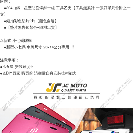
附贈：
●304白鐵－星型防盜螺絲一組 工具乙支【工具無累計 一張訂單只會附上一
支】
●鈕扣彩色墊片2片【顏色自選】
●【墊片無告知顏色=隨機出貨】
⚠️新式 小七碼牌框
●新型小七碼 車牌尺寸 26x14公分專用 !!!
注意事項：
●⚠️五星-安裝難度⭐️
●⚠️DIY買家 購買前 請衡量自身安裝技術能力