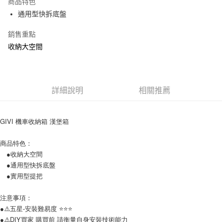
商品特色
6 期 0 利率 每期
NT$350
21家銀行
合作金庫商業銀行
第一商業銀行
通用型快拆底盤
華南商業銀行
彰化商業銀行
12 期 0 利率 每期
NT$175
21家銀行
合作金庫商業銀行
第一商業銀行
上海商業儲蓄銀行
台北富邦商業銀行
華南商業銀行
彰化商業銀行
銷售重點
合作金庫商業銀行
第一商業銀行
LINE Pay
國泰世華商業銀行
兆豐國際商業銀行
上海商業儲蓄銀行
台北富邦商業銀行
華南商業銀行
彰化商業銀行
收納大空間
臺灣中小企業銀行
台中商業銀行
國泰世華商業銀行
兆豐國際商業銀行
Apple Pay
上海商業儲蓄銀行
台北富邦商業銀行
匯豐（台灣）商業銀行
華泰商業銀行
臺灣中小企業銀行
台中商業銀行
國泰世華商業銀行
兆豐國際商業銀行
聯邦商業銀行
遠東國際商業銀行
匯豐（台灣）商業銀行
華泰商業銀行
街口支付
臺灣中小企業銀行
台中商業銀行
元大商業銀行
永豐商業銀行
聯邦商業銀行
遠東國際商業銀行
匯豐（台灣）商業銀行
華泰商業銀行
玉山商業銀行
詳細說明
星展（台灣）商業銀行
相關推薦
悠遊付
元大商業銀行
永豐商業銀行
聯邦商業銀行
遠東國際商業銀行
台新國際商業銀行
中國信託商業銀行
玉山商業銀行
星展（台灣）商業銀行
元大商業銀行
永豐商業銀行
台灣樂天信用卡公司
AFTEE先享後付
台新國際商業銀行
中國信託商業銀行
玉山商業銀行
星展（台灣）商業銀行
GIVI 機車收納箱 漢堡箱
相關說明
台灣樂天信用卡公司
台新國際商業銀行
中國信託商業銀行
【關於「AFTEE先享後付」】
台灣樂天信用卡公司
商品特色：
ATM付款
AFTEE先享後付是「在收到商品之後才付款」的支付方式。 讓您購物簡單
●收納大空間
便利好安心！
１．簡單：不需註冊會員、不需綁卡、不需儲值。
●通用型快拆底盤
運送方式
２．便利：只要手機號碼，簡訊認證，即可結帳。
●實用型提把
３．安心：先確認商品／服務後，再付款。
宅配
每筆NT$120
注意事項：
【「AFTEE先享後付」結帳流程】
１．於結帳方式選擇「AFTEE先享後付」後，將跳轉至「AFTEE先享後付」
●⚠️五星-安裝難易度 ⭐️⭐️⭐️
結帳頁面，進行簡訊認證並確認金額後，即可完成結帳。
●⚠️DIY買家 購買前 請衡量自身安裝技術能力