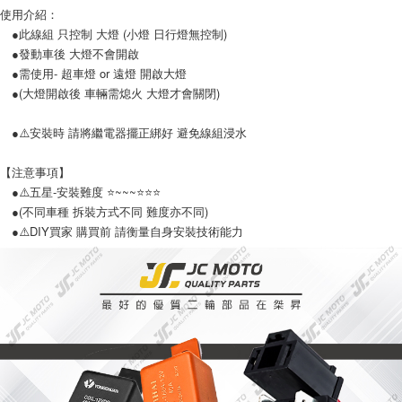
４．使用「AFTEE先享後付」時，將依據個別帳號之用戶狀況，依本公司即
使用介紹：
時審查核予不同之上限額度；若仍有額度不足之情形，本公司將視審查結果
●此線組 只控制 大燈 (小燈 日行燈無控制)
請求用戶進行身份認證。
５．嚴禁一人註冊多個帳號或使用他人資訊註冊。若發現惡意使用之情形，
●發動車後 大燈不會開啟
恩沛科技股份有限公司將有權停止該用戶之使用額度並採取法律行動。
●需使用- 超車燈 or 遠燈 開啟大燈
●(大燈開啟後 車輛需熄火 大燈才會關閉)
●⚠️安裝時 請將繼電器擺正綁好 避免線組浸水
【注意事項】
●⚠️五星-安裝難度 ⭐️~~~⭐️⭐️⭐️
●(不同車種 拆裝方式不同 難度亦不同)
●⚠️DIY買家 購買前 請衡量自身安裝技術能力