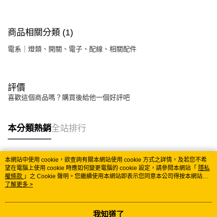
商品相關分類 (1)
電系｜燈類、開關、電子、配線、相關配件
評價
喜歡這個商品嗎？購買後給他一個好評吧
本分類熱銷
全站排行
本網站中使用 cookie，欲查詢有關本網站使用 cookie 方式之詳情，及若您不希
熱門標籤
望在電腦上使用 cookie 時應如何變更電腦的 cookie 設定，請參閱本網站「
隱私
權條款
」之 Cookie 聲明。您繼續使用本網站即表示您同意本公司得按本網站使
用條款之 Cookie 聲明使用 cookie。
了解更多 >
我知道了