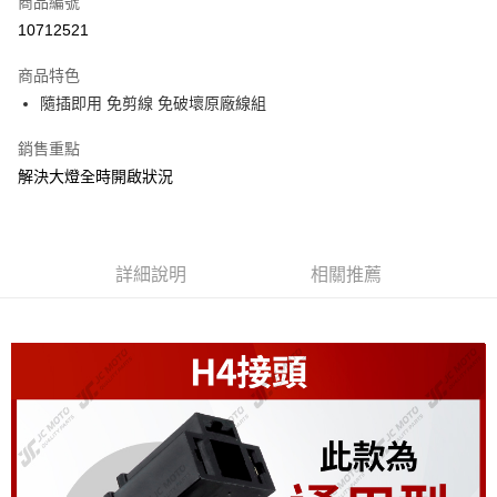
商品編號
信用卡分期付款
10712521
3 期 0 利率 每期
NT$56
21家銀行
商品特色
6 期 0 利率 每期
NT$28
21家銀行
合作金庫商業銀行
第一商業銀行
隨插即用 免剪線 免破壞原廠線組
華南商業銀行
彰化商業銀行
12 期 0 利率 每期
NT$14
21家銀行
合作金庫商業銀行
第一商業銀行
上海商業儲蓄銀行
台北富邦商業銀行
華南商業銀行
彰化商業銀行
銷售重點
合作金庫商業銀行
第一商業銀行
超商取貨付款
國泰世華商業銀行
兆豐國際商業銀行
上海商業儲蓄銀行
台北富邦商業銀行
華南商業銀行
彰化商業銀行
解決大燈全時開啟狀況
臺灣中小企業銀行
台中商業銀行
國泰世華商業銀行
兆豐國際商業銀行
LINE Pay
上海商業儲蓄銀行
台北富邦商業銀行
匯豐（台灣）商業銀行
華泰商業銀行
臺灣中小企業銀行
台中商業銀行
國泰世華商業銀行
兆豐國際商業銀行
聯邦商業銀行
遠東國際商業銀行
匯豐（台灣）商業銀行
華泰商業銀行
Apple Pay
臺灣中小企業銀行
台中商業銀行
元大商業銀行
永豐商業銀行
聯邦商業銀行
遠東國際商業銀行
匯豐（台灣）商業銀行
華泰商業銀行
玉山商業銀行
詳細說明
星展（台灣）商業銀行
相關推薦
街口支付
元大商業銀行
永豐商業銀行
聯邦商業銀行
遠東國際商業銀行
台新國際商業銀行
中國信託商業銀行
玉山商業銀行
星展（台灣）商業銀行
元大商業銀行
永豐商業銀行
台灣樂天信用卡公司
悠遊付
台新國際商業銀行
中國信託商業銀行
玉山商業銀行
星展（台灣）商業銀行
台灣樂天信用卡公司
台新國際商業銀行
中國信託商業銀行
AFTEE先享後付
台灣樂天信用卡公司
相關說明
【關於「AFTEE先享後付」】
ATM付款
AFTEE先享後付是「在收到商品之後才付款」的支付方式。 讓您購物簡單
便利好安心！
１．簡單：不需註冊會員、不需綁卡、不需儲值。
運送方式
２．便利：只要手機號碼，簡訊認證，即可結帳。