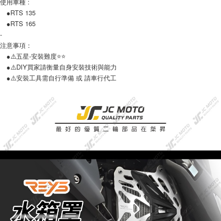
使用車種 :
●RTS 135
●RTS 165
-
注意事項：
●⚠️五星-安裝難度⭐️⭐️
●⚠️DIY買家請衡量自身安裝技術與能力
●⚠️安裝工具需自行準備 或 請車行代工