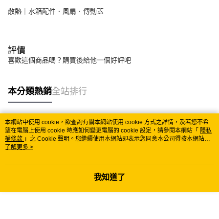
散熱｜水箱配件．風扇．傳動蓋
評價
喜歡這個商品嗎？購買後給他一個好評吧
本分類熱銷
全站排行
本網站中使用 cookie，欲查詢有關本網站使用 cookie 方式之詳情，及若您不希
熱門標籤
望在電腦上使用 cookie 時應如何變更電腦的 cookie 設定，請參閱本網站「
隱私
權條款
」之 Cookie 聲明。您繼續使用本網站即表示您同意本公司得按本網站使
用條款之 Cookie 聲明使用 cookie。
了解更多 >
我知道了