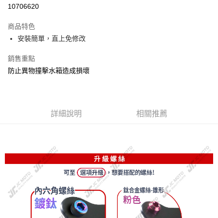
信用卡分期付款
10706620
3 期 0 利率 每期
NT$426
21家銀行
商品特色
6 期 0 利率 每期
NT$213
21家銀行
合作金庫商業銀行
第一商業銀行
安裝簡單，直上免修改
華南商業銀行
彰化商業銀行
12 期 0 利率 每期
NT$106
21家銀行
合作金庫商業銀行
第一商業銀行
上海商業儲蓄銀行
台北富邦商業銀行
華南商業銀行
彰化商業銀行
銷售重點
合作金庫商業銀行
第一商業銀行
超商取貨付款
國泰世華商業銀行
兆豐國際商業銀行
上海商業儲蓄銀行
台北富邦商業銀行
華南商業銀行
彰化商業銀行
防止異物撞擊水箱造成損壞
臺灣中小企業銀行
台中商業銀行
國泰世華商業銀行
兆豐國際商業銀行
LINE Pay
上海商業儲蓄銀行
台北富邦商業銀行
匯豐（台灣）商業銀行
華泰商業銀行
臺灣中小企業銀行
台中商業銀行
國泰世華商業銀行
兆豐國際商業銀行
聯邦商業銀行
遠東國際商業銀行
匯豐（台灣）商業銀行
華泰商業銀行
Apple Pay
臺灣中小企業銀行
台中商業銀行
元大商業銀行
永豐商業銀行
聯邦商業銀行
遠東國際商業銀行
匯豐（台灣）商業銀行
華泰商業銀行
玉山商業銀行
詳細說明
星展（台灣）商業銀行
相關推薦
街口支付
元大商業銀行
永豐商業銀行
聯邦商業銀行
遠東國際商業銀行
台新國際商業銀行
中國信託商業銀行
玉山商業銀行
星展（台灣）商業銀行
元大商業銀行
永豐商業銀行
台灣樂天信用卡公司
悠遊付
台新國際商業銀行
中國信託商業銀行
玉山商業銀行
星展（台灣）商業銀行
台灣樂天信用卡公司
台新國際商業銀行
中國信託商業銀行
AFTEE先享後付
台灣樂天信用卡公司
相關說明
【關於「AFTEE先享後付」】
ATM付款
AFTEE先享後付是「在收到商品之後才付款」的支付方式。 讓您購物簡單
便利好安心！
１．簡單：不需註冊會員、不需綁卡、不需儲值。
運送方式
２．便利：只要手機號碼，簡訊認證，即可結帳。